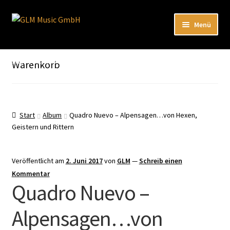
Zur
Zum
Menü
Navigation
Inhalt
springen
springen
Unterm
Unser Katalog
öffnen
Hier sind unsere Neuigkeiten zu hören: Spotify
Warenkorb
Playlists
Unterm
About
öffnen
Start
Album
Quadro Nuevo – Alpensagen…von Hexen,
Geistern und Rittern
EN
Veröffentlicht am
2. Juni 2017
von
GLM
—
Schreib einen
Kommentar
Quadro Nuevo –
Alpensagen…von