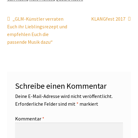
Beitragsnavigation
Vorheriger
Nächster
„GLM-Künstler verraten
KLANGfest 2017
Beitrag:
Beitrag:
Euch ihr Lieblingsrezept und
empfehlen Euch die
passende Musik dazu“
Schreibe einen Kommentar
Deine E-Mail-Adresse wird nicht veröffentlicht.
Erforderliche Felder sind mit
*
markiert
Kommentar
*