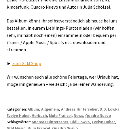
Kinderfunk, Quadro Nuevo und Autorin Julia Schölzel.
Das Album könnt ihr selbstverständlich ab heute bei uns
bestellen, in eurem Lieblings-Plattenladen (wir hoffen
sehr, ihr habt noch einen) einsammeln oder bequem per
iTunes / Apple Music / Spotify etc. downloaden und
streamen.
►
zum GLM Shop
Wir wünschen euch alle schöne Feiertage, wer Urlaub hat,
möge ihn genießen – vielleicht ja bei einer Wanderung..
Kategorien:
Album
,
Allgemein
,
Andreas Hinterseher
,
D.D. Lowka
,
Evelyn Huber
,
Hörbuch
,
Mulo Francel
,
News
,
Quadro Nuevo
Schlagwörter:
Andreas Hinterseher
,
Didi Lowka
,
Evelyn Huber
,
GLM Music
,
Mulo Francel
,
Quadro Nuevo