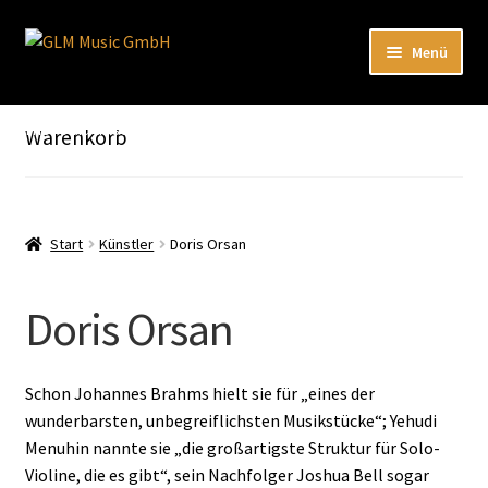
Zur
Zum
Menü
Navigation
Inhalt
springen
springen
Unterm
Unser Katalog
öffnen
Hier sind unsere Neuigkeiten zu hören: Spotify
Warenkorb
Playlists
Unterm
About
öffnen
Start
Künstler
Doris Orsan
EN
Doris Orsan
Schon Johannes Brahms hielt sie für „eines der
wunderbarsten, unbegreiflichsten Musikstücke“; Yehudi
Menuhin nannte sie „die großartigste Struktur für Solo-
Violine, die es gibt“, sein Nachfolger Joshua Bell sogar