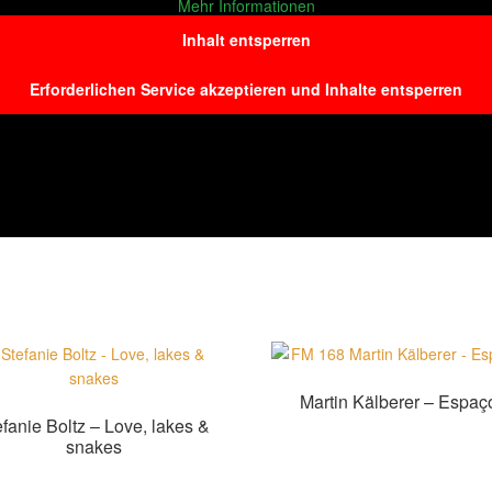
Mehr Informationen
Inhalt entsperren
Erforderlichen Service akzeptieren und Inhalte entsperren
Martin Kälberer – Espaç
efanie Boltz – Love, lakes &
Zur Shopauswahl!
snakes
Zur Shopauswahl!