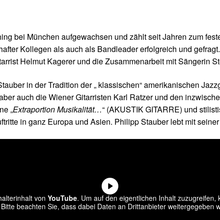
lching bei München aufgewachsen und zählt seit Jahren zum fes
fter Kollegen als auch als Bandleader erfolgreich und gefragt
arrist Helmut Kagerer und die Zusammenarbeit mit Sängerin Ste
 Stauber in der Tradition der „ klassischen“ amerikanischen Jaz
 aber auch die Wiener Gitarristen Karl Ratzer und den inzwisc
ne „
Extraportion Musikalität…
“ (AKUSTIK GITARRE) und stilistis
tritte in ganz Europa und Asien. Philipp Stauber lebt mit seine
alterinhalt von
YouTube
. Um auf den eigentlichen Inhalt zuzugreifen, k
 Bitte beachten Sie, dass dabei Daten an Drittanbieter weitergegeben 