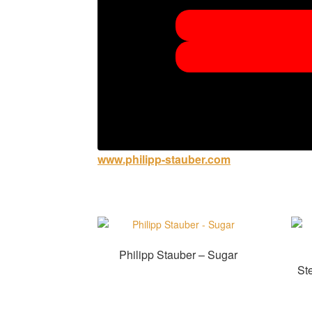
www.philipp-stauber.com
Philipp Stauber – Sugar
St
Zur Shopauswahl!