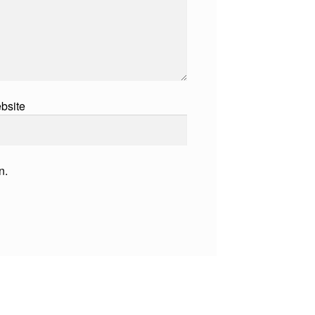
bsite
n.