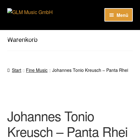
Zur
Zum
Menü
Navigation
Inhalt
springen
springen
Unser Katalog
Hier sind unsere Neuigkeiten zu hören: Spotify
Warenkorb
Playlists
About
Start
Fine Music
Johannes Tonio Kreusch – Panta Rhei
EN
Johannes Tonio
Kreusch – Panta Rhei