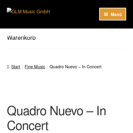
Zur
Zum
Menü
Navigation
Inhalt
springen
springen
Unser Katalog
Hier sind unsere Neuigkeiten zu hören: Spotify
Warenkorb
Playlists
About
Start
Fine Music
Quadro Nuevo – In Concert
EN
Quadro Nuevo – In
Concert