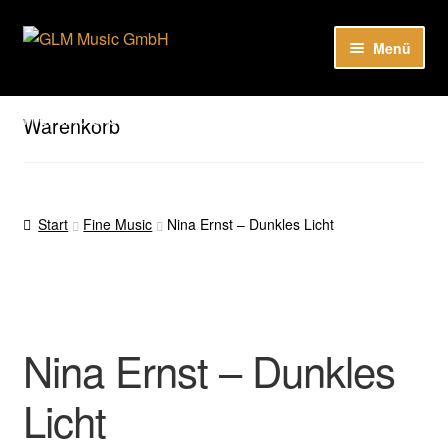
Zur
Zum
Menü
Navigation
Inhalt
springen
springen
Unser Katalog
Hier sind unsere Neuigkeiten zu hören: Spotify
Warenkorb
Playlists
About
Start
Fine Music
Nina Ernst – Dunkles Licht
EN
Nina Ernst – Dunkles
Licht