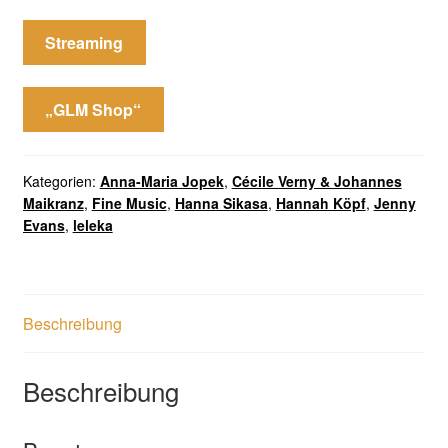
Streaming
„GLM Shop“
Kategorien:
Anna-Maria Jopek
,
Cécile Verny & Johannes
Maikranz
,
Fine Music
,
Hanna Sikasa
,
Hannah Köpf
,
Jenny
Evans
,
leleka
Beschreibung
Beschreibung