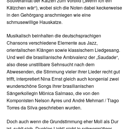
Souveränität der Katzen zum Vorbild („Wenn ich ein
Kätzchen wär“), wobei sich die Noten dabei keckerweise
in den Gehörgang anschmiegen wie eine
schmusewillige Hauskatze.
Musikalisch beinhalten die deutschsprachigen
Chansons verschiedene Elemente aus Jazz,
orientalischen Klängen sowie klassischem Liedgesang.
Und weil die brasilianische Ambivalenz der „Saudade“,
also diese unstillbare Sehnsucht nach dem
Abwesenden, die Stimmung vieler ihrer Lieder recht gut
trifft, interpretiert Nina Ernst gleich auch kongenial zwei
wunderschöne Songs ihrer brasilianischen
Sängerkollegin Mônica Salmaso, die von den
Komponisten Nelson Ayres und André Mehmari / Tiago
Torres da Silva geschrieben wurden.
Doch auch wenn die Grundstimmung eher Moll als Dur
ist, suhlt sich „Dunkles Licht“ nicht in schwermütiger