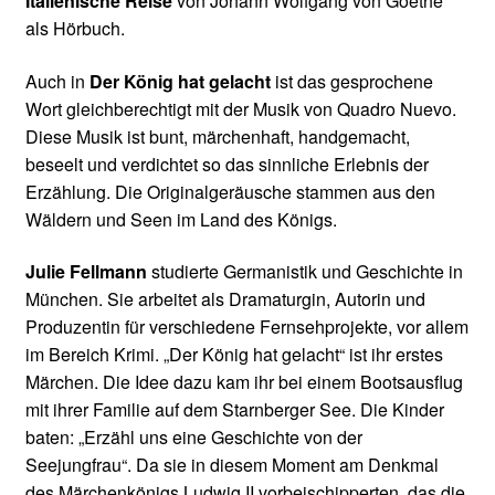
Italienische Reise
von Johann Wolfgang von Goethe
als Hörbuch.
Auch in
Der König hat gelacht
ist das gesprochene
Wort gleichberechtigt mit der Musik von Quadro Nuevo.
Diese Musik ist bunt, märchenhaft, handgemacht,
beseelt und verdichtet so das sinnliche Erlebnis der
Erzählung. Die Originalgeräusche stammen aus den
Wäldern und Seen im Land des Königs.
Julie Fellmann
studierte Germanistik und Geschichte in
München. Sie arbeitet als Dramaturgin, Autorin und
Produzentin für verschiedene Fernsehprojekte, vor allem
im Bereich Krimi. „Der König hat gelacht“ ist ihr erstes
Märchen. Die Idee dazu kam ihr bei einem Bootsausflug
mit ihrer Familie auf dem Starnberger See. Die Kinder
baten: „Erzähl uns eine Geschichte von der
Seejungfrau“. Da sie in diesem Moment am Denkmal
des Märchenkönigs Ludwig II vorbeischipperten, das die