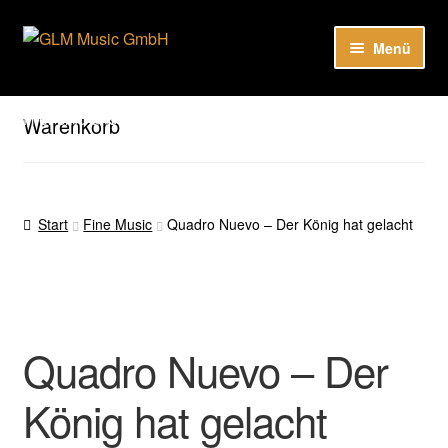
Zur
Zum
Menü
Navigation
Inhalt
springen
springen
Unser Katalog
Hier sind unsere Neuigkeiten zu hören: Spotify
Warenkorb
Playlists
About
Start
Fine Music
Quadro Nuevo – Der König hat gelacht
EN
Quadro Nuevo – Der
König hat gelacht