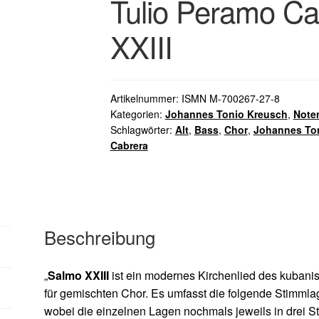
Tulio Peramo Ca
XXIII
Artikelnummer:
ISMN M-700267-27-8
Kategorien:
Johannes Tonio Kreusch
,
Note
Schlagwörter:
Alt
,
Bass
,
Chor
,
Johannes To
Cabrera
Beschreibung
„
Salmo XXIII
ist ein modernes Kirchenlied des kuban
für gemischten Chor. Es umfasst die folgende Stimmlag
wobei die einzelnen Lagen nochmals jeweils in drei St