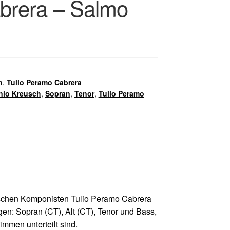
brera – Salmo
n
,
Tulio Peramo Cabrera
nio Kreusch
,
Sopran
,
Tenor
,
Tulio Peramo
ischen Komponisten Tulio Peramo Cabrera
en: Sopran (CT), Alt (CT), Tenor und Bass,
immen unterteilt sind.