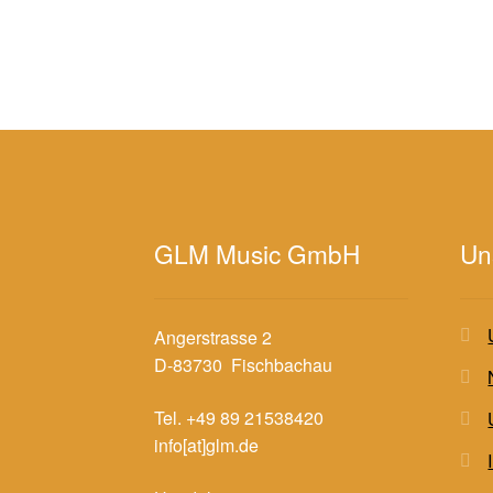
GLM Music GmbH
Un
Angerstrasse 2
D-83730 Fischbachau
Tel. +49 89 21538420
info[at]glm.de