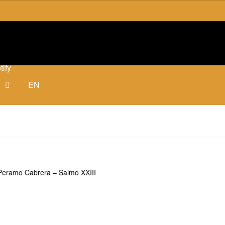
tify
EN
 Peramo Cabrera – Salmo XXIII