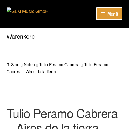
Zur
Zum
Menü
Navigation
Inhalt
springen
springen
Unter
Unser Katalog
öffnen
Hier sind unsere Neuigkeiten zu hören: Spotify
Warenkorb
Playlists
Unter
About
öffnen
Start
Noten
Tulio Peramo Cabrera
Tulio Peramo
Cabrera – Aires de la tierra
EN
Tulio Peramo Cabrera
– Aires de la tierra