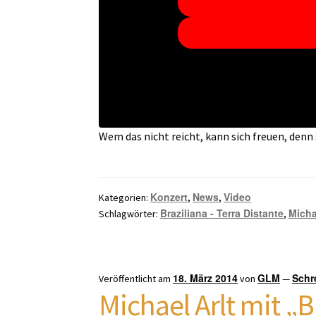
Wem das nicht reicht, kann sich freuen, den
Konzert
News
Video
Kategorien:
,
,
Braziliana - Terra Distante
Micha
Schlagwörter:
,
18. März 2014
GLM
Schr
Veröffentlicht am
von
—
Michael Arlt mit „B