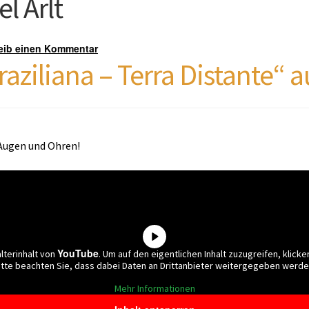
l Arlt
eib einen Kommentar
raziliana – Terra Distante“ a
 Augen und Ohren!
YouTube
lterinhalt von
. Um auf den eigentlichen Inhalt zuzugreifen, klicke
itte beachten Sie, dass dabei Daten an Drittanbieter weitergegeben werde
Mehr Informationen