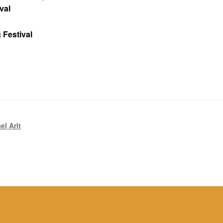
val
 Festival
el Arlt