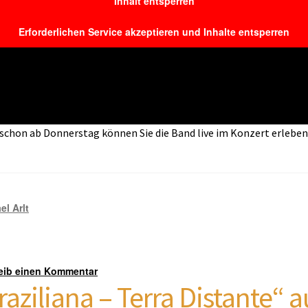
Inhalt entsperren
Erforderlichen Service akzeptieren und Inhalte entsperren
n schon ab Donnerstag können Sie die Band live im Konzert erleb
el Arlt
eib einen Kommentar
raziliana – Terra Distante“ a