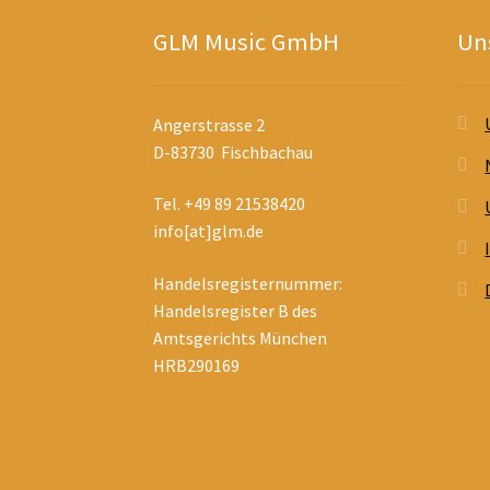
GLM Music GmbH
Uns
Angerstrasse 2
D-83730 Fischbachau
Tel. +49 89 21538420
info[at]glm.de
Handelsregisternummer:
Handelsregister B des
Amtsgerichts München
HRB290169