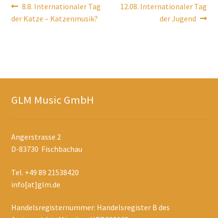
Beitragsnavigation
Vorheriger
Nächster
8.8. Internationaler Tag
12.08. Internationaler Tag
Beitrag:
Beitrag:
der Katze – Katzenmusik?
der Jugend
GLM Music GmbH
Angerstrasse 2
D-83730 Fischbachau
Tel. +49 89 21538420
info[at]glm.de
Handelsregisternummer: Handelsregister B des