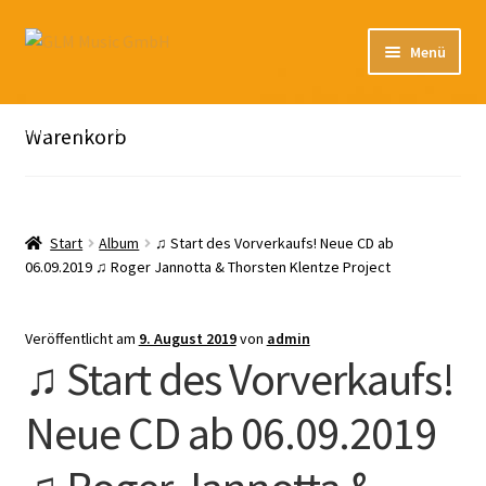
Zur
Zum
Menü
Navigation
Inhalt
springen
springen
Unterm
Unser Katalog
öffnen
Hier sind unsere Neuigkeiten zu hören: Spotify
Warenkorb
Playlists
Unterm
About
öffnen
Start
Album
♫ Start des Vorverkaufs! Neue CD ab
06.09.2019 ♫ Roger Jannotta & Thorsten Klentze Project
EN
Veröffentlicht am
9. August 2019
von
admin
♫ Start des Vorverkaufs!
Neue CD ab 06.09.2019