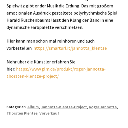
Spielwitz gibt er der Musik die Erdung. Das mit großem
emotionalen Ausdruck gestaltete polyrhythmische Spiel
Harald Rüschenbaums lässt den Klang der Band in eine
dynamische Farbpalette verschmelzen.
Hier kann man schon mal reinhören und auch
vorbestellen:
https://smarturl.it/jannotta_klentze
Mehr über die Künstler erfahren Sie
hier:
https://www.glm.de/produkt/roger-jannotta-
thorsten-klentze-project/
Kategorien:
Album
,
Jannotta-Klentze-Project
,
Roger Jannotta
,
Thorsten Klentze
,
Vorverkauf