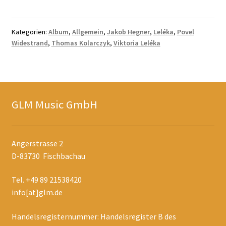
Kategorien:
Album
,
Allgemein
,
Jakob Hegner
,
Leléka
,
Povel
Widestrand
,
Thomas Kolarczyk
,
Viktoria Leléka
GLM Music GmbH
Angerstrasse 2
D-83730 Fischbachau
Tel. +49 89 21538420
info[at]glm.de
Handelsregisternummer: Handelsregister B des