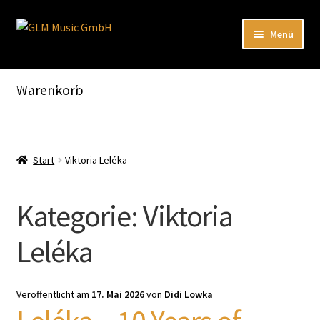
Zur
Zum
Menü
Navigation
Inhalt
springen
springen
Unterm
Unser Katalog
öffnen
Hier sind unsere Neuigkeiten zu hören: Spotify
Warenkorb
Playlists
Unterm
About
öffnen
Start
Viktoria Leléka
EN
Kategorie:
Viktoria
Leléka
Veröffentlicht am
17. Mai 2026
von
Didi Lowka