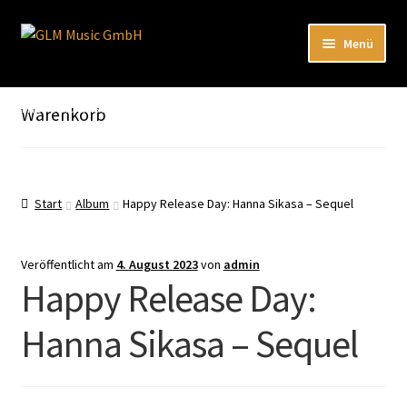
Zur
Zum
Menü
Navigation
Inhalt
springen
springen
Unterm
Unser Katalog
öffnen
Hier sind unsere Neuigkeiten zu hören: Spotify
Warenkorb
Playlists
Unterm
About
öffnen
Start
Album
Happy Release Day: Hanna Sikasa – Sequel
EN
Veröffentlicht am
4. August 2023
von
admin
Happy Release Day:
Hanna Sikasa – Sequel