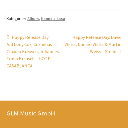
Kategorien:
Album
,
Hanna sikasa
Beitragsnavigation
Vorheriger
Nächster
Happy Release Day:
Happy Release Day: David
Beitrag:
Beitrag:
Anthony Cox, Cornelius
Weiss, Danino Weiss & Martin
Claudio Kreusch, Johannes
Weiss – Smile
Tonio Kreusch – HOTEL
CASABLANCA
GLM Music GmbH