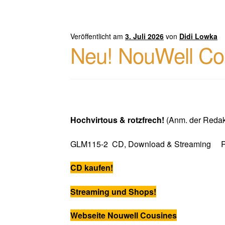
Veröffentlicht am
3. Juli 2026
von
Didi Lowka
Neu! NouWell Co
Hochvirtous & rotzfrech!
(Anm. der Redak
GLM115-2 CD, Download & Streaming Re
CD kaufen!
Streaming und Shops!
Webseite Nouwell Cousines