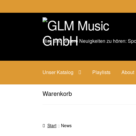
Zur
Zum
Navigation
Inhalt
springen
springen
Hier sind unsere Neuigkeiten zu hören: Spo
Unser Katalog
Playlists
About
Warenkorb
Start
News