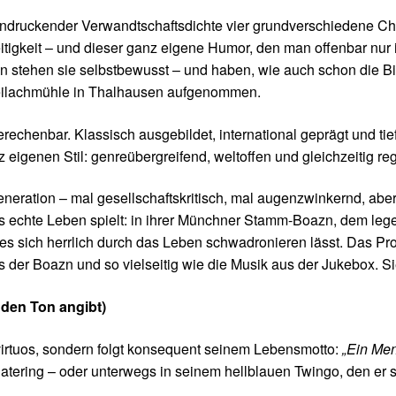
indruckender Verwandtschaftsdichte vier grundverschiedene Cha
eitigkeit – und dieser ganz eigene Humor, den man offenbar nur 
on stehen sie selbstbewusst – und haben, wie auch schon die B
 Weilachmühle in Thalhausen aufgenommen.
erechenbar. Klassisch ausgebildet, international geprägt und tie
 eigenen Stil: genreübergreifend, weltoffen und gleichzeitig re
ration – mal gesellschaftskritisch, mal augenzwinkernd, aber 
as echte Leben spielt: in ihrer Münchner Stamm-Boazn, dem leg
o es sich herrlich durch das Leben schwadronieren lässt. Das
s der Boazn und so vielseitig wie die Musik aus der Jukebox
 den Ton angibt)
ur virtuos, sondern folgt konsequent seinem Lebensmotto:
„Ein Men
m Catering – oder unterwegs in seinem hellblauen Twingo, den er