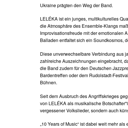
Ukraine prägten den Weg der Band.
LELÉKA ist ein junges, multikulturelles Qu
die Atmosphäre des Ensemble-Klangs maßgebl
Improvisationsfreude mit der emotionalen 
Balladen entfaltet sich ein Soundkosmos, 
Diese unverwechselbare Verbindung aus ja
zahlreiche Auszeichnungen eingebracht, d
die Band zudem für den Deutschen Jazzpreis 
Bardentreffen oder dem Rudolstadt-Festival
Bühnen.
Seit dem Ausbruch des Angriffskrieges gege
von LELÉKA als musikalische Botschafter*inn
vergessener Volkslieder, sondern auch künst
„10 Years of Music“ ist dabei weit mehr al