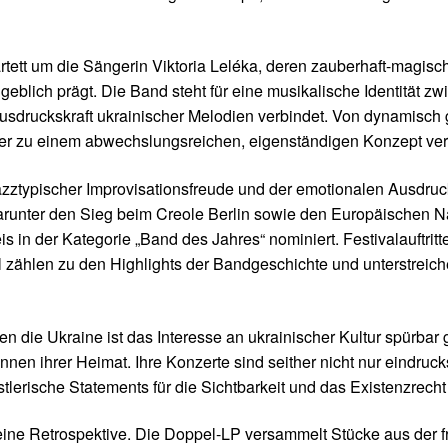
artett um die Sängerin Viktoria Leléka, deren zauberhaft-magis
ich prägt. Die Band steht für eine musikalische Identität zwi
Ausdruckskraft ukrainischer Melodien verbindet. Von dynamisch
der zu einem abwechslungsreichen, eigenständigen Konzept verd
zztypischer Improvisationsfreude und der emotionalen Ausdruc
arunter den Sieg beim Creole Berlin sowie den Europäischen
in der Kategorie „Band des Jahres“ nominiert. Festivalauftritt
 zählen zu den Highlights der Bandgeschichte und unterstreiche
n die Ukraine ist das Interesse an ukrainischer Kultur spürba
en ihrer Heimat. Ihre Konzerte sind seither nicht nur eindrucks
lerische Statements für die Sichtbarkeit und das Existenzrecht 
s eine Retrospektive. Die Doppel-LP versammelt Stücke aus der