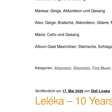
Maresa: Geige, Akkordeon und Gesang
Alex: Geige, Bratsche, Akkordeon, Gitarre
Maria: Cello und Gesang
Album-Gast Maximilian: Steirische, Schlag
Kategorien:
Allgemein
,
Allgemein
,
Fine Music
Veröffentlicht am
17. Mai 2026
von
Didi Lowka
Leléka – 10 Year