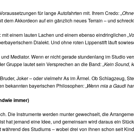
Voraussetzungen für lange Autofahrten mit. Ihrem Credo:
„Ohne 
mit dem Akkordeon auf ein gänzlich neues Terrain – und schreckt
an: mit einem lauten Lachen und einem ebenso eindringlichen
„Vo
erbayerischem Dialekt. Und ohne roten Lippenstift läuft sowieso
l und Mediator. Wenn er nicht gerade stundenlang im Studio ver
der Gruppe lautet sein Versprechen an die Band:
„Kein Sound, k
Bruder, Joker – oder vielmehr As im Ärmel. Ob Schlagzeug, Stei
einen bekannten bayerischen Philosophen:
„Wenn mia a Gaudi ham
endwie immer)
lich. Die Instrumente werden munter gewechselt, die Arrangemen
ist hat jemand eine Idee, und gemeinsam wird daraus ein Stück
tt während des Studiums – wobei drei von ihnen schon seit Ki