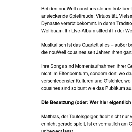
Bei den nouWell cousines stehen trotz bee
ansteckende Spielfreude, Virtuosität, Viels
Dynastie vererbt bekommt. In deren Traditi
Wellbuam, ihr Live-Album stilecht in der
Musikalisch ist das Quartett alles – außer b
die nouWell cousines seit Jahren ihren ganz
Ihre Songs sind Momentaufnahmen ihrer Gene
nicht im Elfenbeinturm, sondern dort, wo d
verschiedenster Kulturen und G’sichter, w
cousines sind so bunt wie das Publikum au
Die Besetzung (oder: Wer hier eigentlich
Matthias, der Teufelsgeiger, fidelt nicht n
er nicht gerade spielt, ist er vermutlich a
unbewegt lässt.