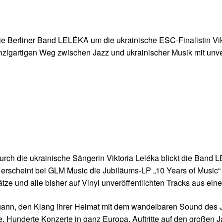
ie Berliner Band LELÉKA um die ukrainische ESC-Finalistin Vik
inzigartigen Weg zwischen Jazz und ukrainischer Musik mit unver
durch die ukrainische Sängerin Viktoria Leléka blickt die Ban
erscheint bei GLM Music die Jubiläums-LP „10 Years of Music“ 
 und alle bisher auf Vinyl unveröffentlichten Tracks aus eine
gann, den Klang ihrer Heimat mit dem wandelbaren Sound des Ja
. Hunderte Konzerte in ganz Europa, Auftritte auf den großen J