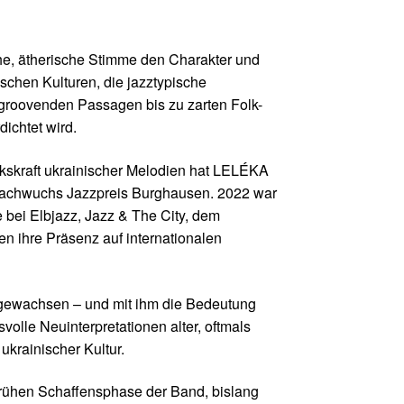
che, ätherische Stimme den Charakter und
schen Kulturen, die jazztypische
 groovenden Passagen bis zu zarten Folk-
ichtet wird.
kskraft ukrainischer Melodien hat LELÉKA
 Nachwuchs Jazzpreis Burghausen. 2022 war
e bei Elbjazz, Jazz & The City, dem
n ihre Präsenz auf internationalen
r gewachsen – und mit ihm die Bedeutung
volle Neuinterpretationen alter, oftmals
ukrainischer Kultur.
 frühen Schaffensphase der Band, bislang