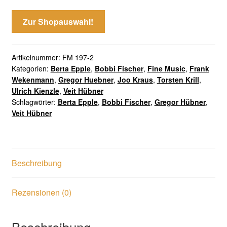
Zur Shopauswahl!
Artikelnummer:
FM 197-2
Kategorien:
Berta Epple
,
Bobbi Fischer
,
Fine Music
,
Frank
Wekenmann
,
Gregor Huebner
,
Joo Kraus
,
Torsten Krill
,
Ulrich Kienzle
,
Veit Hübner
Schlagwörter:
Berta Epple
,
Bobbi Fischer
,
Gregor Hübner
,
Veit Hübner
Beschreibung
Rezensionen (0)
Beschreibung