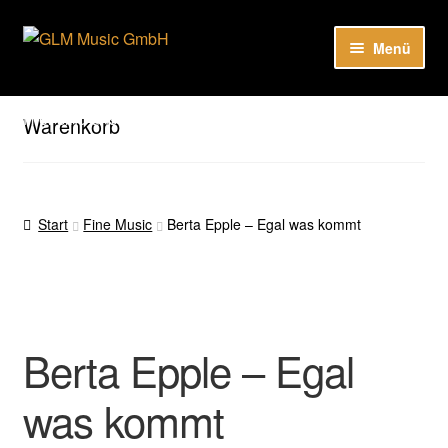
Zur
Zum
Menü
Navigation
Inhalt
springen
springen
Unser Katalog
Hier sind unsere Neuigkeiten zu hören: Spotify
Warenkorb
Playlists
About
Start
Fine Music
Berta Epple – Egal was kommt
EN
Berta Epple – Egal
was kommt