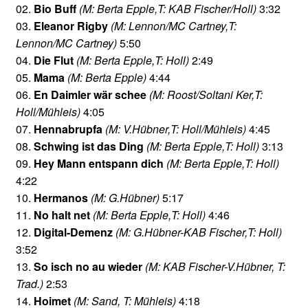
02.
Bio Buff
(M: Berta Epple,T: KAB Fischer/Holl)
3:32
03.
Eleanor Rigby
(M: Lennon/MC Cartney,T:
Lennon/MC Cartney)
5:50
04.
Die Flut
(M: Berta Epple,T: Holl)
2:49
05.
Mama
(M: Berta Epple)
4:44
06.
En Daimler wär schee
(M: Roost/Soltani Ker,T:
Holl/Mühleis)
4:05
07.
Hennabrupfa
(M: V.Hübner,T: Holl/Mühleis)
4:45
08.
Schwing ist das Ding
(M: Berta Epple,T: Holl)
3:13
09.
Hey Mann entspann dich
(M: Berta Epple,T: Holl)
4:22
10.
Hermanos
(M: G.Hübner)
5:17
11.
No halt net
(M: Berta Epple,T: Holl)
4:46
12.
Digital-Demenz
(M: G.Hübner-KAB Fischer,T: Holl)
3:52
13.
So isch no au wieder
(M: KAB Fischer-V.Hübner, T:
Trad.)
2:53
14.
Hoimet
(M: Sand, T: Mühleis)
4:18