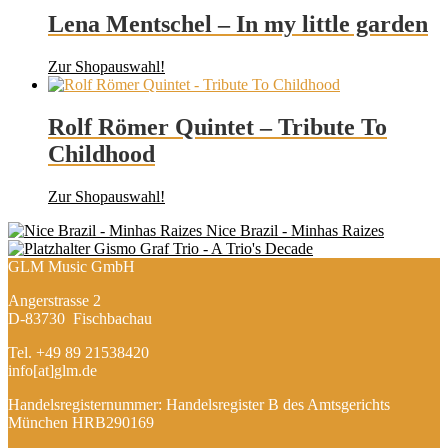
Lena Mentschel – In my little garden
Zur Shopauswahl!
Rolf Römer Quintet – Tribute To
Childhood
Zur Shopauswahl!
Nice Brazil - Minhas Raizes
Gismo Graf Trio - A Trio's Decade
GLM Music GmbH
Angerstrasse 2
D-83730 Fischbachau
Tel. +49 89 21538420
info[at]glm.de
Handelsregisternummer: Handelsregister B des Amtsgerichts
München HRB290169