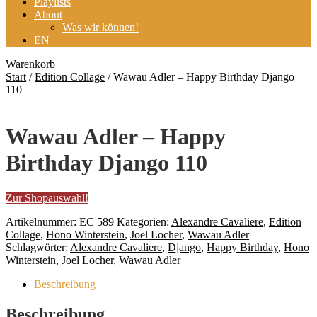
Playlists
About
Was wir können!
EN
Warenkorb
Start
/
Edition Collage
/
Wawau Adler – Happy Birthday Django
110
Wawau Adler – Happy
Birthday Django 110
Zur Shopauswahl!
Artikelnummer:
EC 589
Kategorien:
Alexandre Cavaliere
,
Edition
Collage
,
Hono Winterstein
,
Joel Locher
,
Wawau Adler
Schlagwörter:
Alexandre Cavaliere
,
Django
,
Happy Birthday
,
Hono
Winterstein
,
Joel Locher
,
Wawau Adler
Beschreibung
Beschreibung