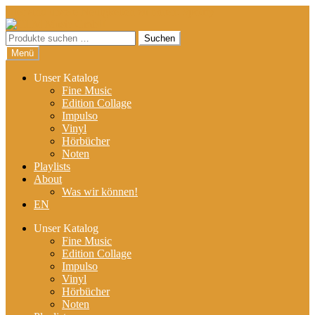
Hier sind unsere Neuigkeiten zu hören: Spotify
Zur
Zum
Navigation
Inhalt
Suchen
Suchen
springen
springen
nach:
Menü
Unser Katalog
Fine Music
Edition Collage
Impulso
Vinyl
Hörbücher
Noten
Playlists
About
Was wir können!
EN
Unser Katalog
Fine Music
Edition Collage
Impulso
Vinyl
Hörbücher
Noten