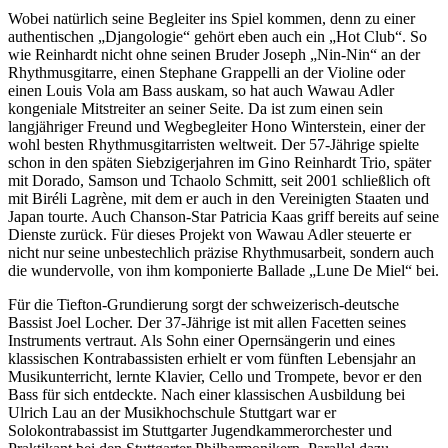
Wobei natürlich seine Begleiter ins Spiel kommen, denn zu einer
authentischen „Djangologie“ gehört eben auch ein „Hot Club“. So
wie Reinhardt nicht ohne seinen Bruder Joseph „Nin-Nin“ an der
Rhythmusgitarre, einen Stephane Grappelli an der Violine oder
einen Louis Vola am Bass auskam, so hat auch Wawau Adler
kongeniale Mitstreiter an seiner Seite. Da ist zum einen sein
langjähriger Freund und Wegbegleiter Hono Winterstein, einer der
wohl besten Rhythmusgitarristen weltweit. Der 57-Jährige spielte
schon in den späten Siebzigerjahren im Gino Reinhardt Trio, später
mit Dorado, Samson und Tchaolo Schmitt, seit 2001 schließlich oft
mit Biréli Lagrène, mit dem er auch in den Vereinigten Staaten und
Japan tourte. Auch Chanson-Star Patricia Kaas griff bereits auf seine
Dienste zurück. Für dieses Projekt von Wawau Adler steuerte er
nicht nur seine unbestechlich präzise Rhythmusarbeit, sondern auch
die wundervolle, von ihm komponierte Ballade „Lune De Miel“ bei.
Für die Tiefton-Grundierung sorgt der schweizerisch-deutsche
Bassist Joel Locher. Der 37-Jährige ist mit allen Facetten seines
Instruments vertraut. Als Sohn einer Opernsängerin und eines
klassischen Kontrabassisten erhielt er vom fünften Lebensjahr an
Musikunterricht, lernte Klavier, Cello und Trompete, bevor er den
Bass für sich entdeckte. Nach einer klassischen Ausbildung bei
Ulrich Lau an der Musikhochschule Stuttgart war er
Solokontrabassist im Stuttgarter Jugendkammerorchester und