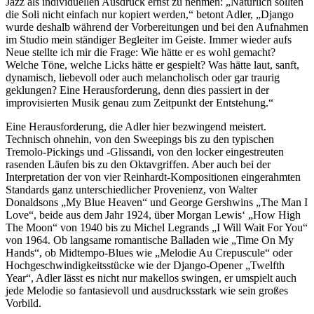
Jazz als individuellen Ausdruck ernst zu nehmen: „Natürlich sollten
die Soli nicht einfach nur kopiert werden,“ betont Adler, „Django
wurde deshalb während der Vorbereitungen und bei den Aufnahmen
im Studio mein ständiger Begleiter im Geiste. Immer wieder aufs
Neue stellte ich mir die Frage: Wie hätte er es wohl gemacht?
Welche Töne, welche Licks hätte er gespielt? Was hätte laut, sanft,
dynamisch, liebevoll oder auch melancholisch oder gar traurig
geklungen? Eine Herausforderung, denn dies passiert in der
improvisierten Musik genau zum Zeitpunkt der Entstehung.“
Eine Herausforderung, die Adler hier bezwingend meistert.
Technisch ohnehin, von den Sweepings bis zu den typischen
Tremolo-Pickings und -Glissandi, von den locker eingestreuten
rasenden Läufen bis zu den Oktavgriffen. Aber auch bei der
Interpretation der von vier Reinhardt-Kompositionen eingerahmten
Standards ganz unterschiedlicher Provenienz, von Walter
Donaldsons „My Blue Heaven“ und George Gershwins „The Man I
Love“, beide aus dem Jahr 1924, über Morgan Lewis‘ „How High
The Moon“ von 1940 bis zu Michel Legrands „I Will Wait For You“
von 1964. Ob langsame romantische Balladen wie „Time On My
Hands“, ob Midtempo-Blues wie „Melodie Au Crepuscule“ oder
Hochgeschwindigkeitsstücke wie der Django-Opener „Twelfth
Year“, Adler lässt es nicht nur makellos swingen, er umspielt auch
jede Melodie so fantasievoll und ausdrucksstark wie sein großes
Vorbild.