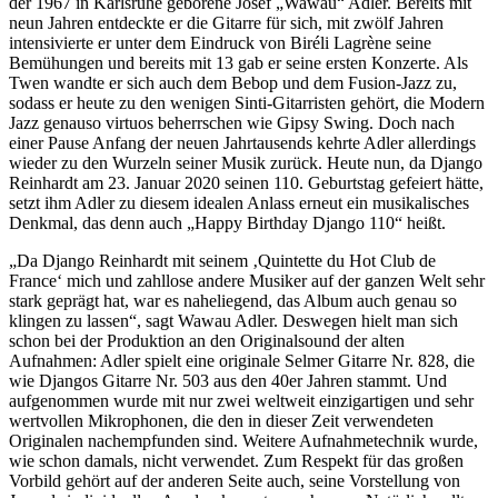
der 1967 in Karlsruhe geborene Josef „Wawau“ Adler. Bereits mit
neun Jahren entdeckte er die Gitarre für sich, mit zwölf Jahren
intensivierte er unter dem Eindruck von Biréli Lagrène seine
Bemühungen und bereits mit 13 gab er seine ersten Konzerte. Als
Twen wandte er sich auch dem Bebop und dem Fusion-Jazz zu,
sodass er heute zu den wenigen Sinti-Gitarristen gehört, die Modern
Jazz genauso virtuos beherrschen wie Gipsy Swing. Doch nach
einer Pause Anfang der neuen Jahrtausends kehrte Adler allerdings
wieder zu den Wurzeln seiner Musik zurück. Heute nun, da Django
Reinhardt am 23. Januar 2020 seinen 110. Geburtstag gefeiert hätte,
setzt ihm Adler zu diesem idealen Anlass erneut ein musikalisches
Denkmal, das denn auch „Happy Birthday Django 110“ heißt.
„Da Django Reinhardt mit seinem ‚Quintette du Hot Club de
France‘ mich und zahllose andere Musiker auf der ganzen Welt sehr
stark geprägt hat, war es naheliegend, das Album auch genau so
klingen zu lassen“, sagt Wawau Adler. Deswegen hielt man sich
schon bei der Produktion an den Originalsound der alten
Aufnahmen: Adler spielt eine originale Selmer Gitarre Nr. 828, die
wie Djangos Gitarre Nr. 503 aus den 40er Jahren stammt. Und
aufgenommen wurde mit nur zwei weltweit einzigartigen und sehr
wertvollen Mikrophonen, die den in dieser Zeit verwendeten
Originalen nachempfunden sind. Weitere Aufnahmetechnik wurde,
wie schon damals, nicht verwendet. Zum Respekt für das großen
Vorbild gehört auf der anderen Seite auch, seine Vorstellung von