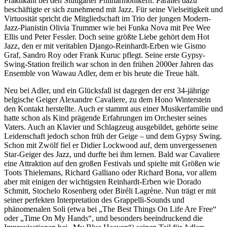
Praktikant bei den Stuttgarter Philharmonikern. Parallel dazu
beschäftigte er sich zunehmend mit Jazz. Für seine Vielseitigkeit und
Virtuosität spricht die Mitgliedschaft im Trio der jungen Modern-
Jazz-Pianistin Olivia Trummer wie bei Funka Nova mit Pee Wee
Ellis und Peter Fessler. Doch seine größte Liebe gehört dem Hot
Jazz, den er mit veritablen Django-Reinhardt-Erben wie Gismo
Graf, Sandro Roy oder Frank Kuruc pflegt. Seine erste Gypsy-
Swing-Station freilich war schon in den frühen 2000er Jahren das
Ensemble von Wawau Adler, dem er bis heute die Treue hält.
Neu bei Adler, und ein Glücksfall ist dagegen der erst 34-jährige
belgische Geiger Alexandre Cavaliere, zu dem Hono Winterstein
den Kontakt herstellte. Auch er stammt aus einer Musikerfamilie und
hatte schon als Kind prägende Erfahrungen im Orchester seines
Vaters. Auch an Klavier und Schlagzeug ausgebildet, gehörte seine
Leidenschaft jedoch schon früh der Geige – und dem Gypsy Swing.
Schon mit Zwölf fiel er Didier Lockwood auf, dem unvergessenen
Star-Geiger des Jazz, und durfte bei ihm lernen. Bald war Cavaliere
eine Attraktion auf den großen Festivals und spielte mit Größen wie
Toots Thielemans, Richard Galliano oder Richard Bona, vor allem
aber mit einigen der wichtigsten Reinhardt-Erben wie Dorado
Schmitt, Stochelo Rosenberg oder Biréli Lagrène. Nun trägt er mit
seiner perfekten Interpretation des Grappelli-Sounds und
phänomenalen Soli (etwa bei „The Best Things On Life Are Free“
oder „Time On My Hands“, und besonders beeindruckend die