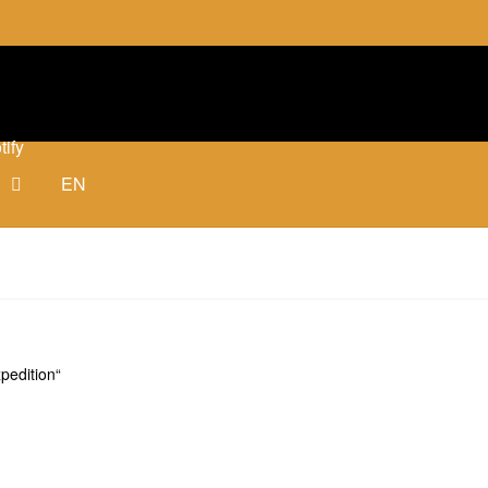
tify
EN
pedition“