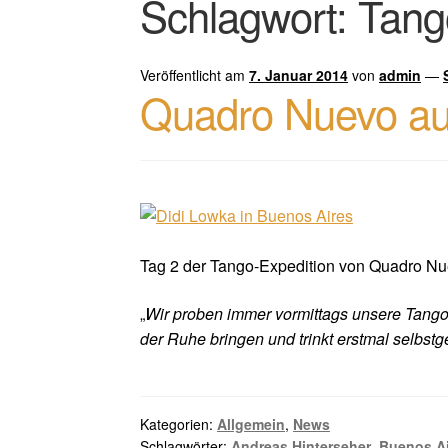
Schlagwort:
Tang
Veröffentlicht am
7. Januar 2014
von
admin
—
Quadro Nuevo auf
Tag 2 der Tango-Expedition von Quadro Nu
„
Wir proben immer vormittags unsere Tangos,
der Ruhe bringen und trinkt erstmal selbst
Kategorien:
Allgemein
,
News
Schlagwörter:
Andreas Hinterseher
,
Buenos A