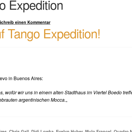
o Expedition
Schreib einen Kommentar
 Tango Expedition!
evo in Buenos Aires:
 wofür wir uns in einem alten Stadthaus im Viertel Boedo treffe
gebrauten argentinischen Mocca.
„
ires
,
Chris Gall
,
Didi Lowka
,
Evelyn Huber
,
Mulo Francel
,
Quadro 