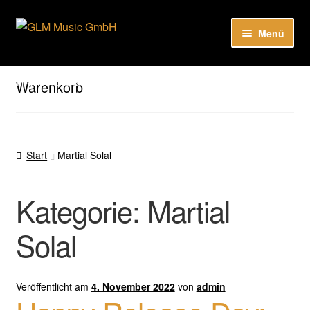
Zur
Zum
Menü
Navigation
Inhalt
springen
springen
Unter
Unser Katalog
öffnen
Hier sind unsere Neuigkeiten zu hören: Spotify
Warenkorb
Playlists
Unter
About
öffnen
Start
Martial Solal
EN
Kategorie:
Martial
Solal
Veröffentlicht am
4. November 2022
von
admin