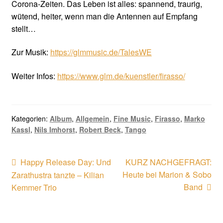
Corona-Zeiten. Das Leben ist alles: spannend, traurig,
wütend, heiter, wenn man die Antennen auf Empfang
stellt…
Zur Musik:
https://glmmusic.de/TalesWE
Weiter Infos:
https://www.glm.de/kuenstler/firasso/
Kategorien:
Album
,
Allgemein
,
Fine Music
,
Firasso
,
Marko
Kassl
,
Nils Imhorst
,
Robert Beck
,
Tango
Beitragsnavigation
Vorheriger
Nächster
Happy Release Day: Und
KURZ NACHGEFRAGT:
Beitrag:
Beitrag:
Heute bei Marion & Sobo
Zarathustra tanzte – Kilian
Band
Kemmer Trio