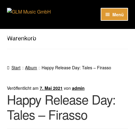
Zur
Zum
Menü
Navigation
Inhalt
springen
springen
Unser Katalog
Hier sind unsere Neuigkeiten zu hören: Spotify
Warenkorb
Playlists
About
Start
Album
Happy Release Day: Tales – Firasso
EN
Veröffentlicht am
7. Mai 2021
von
admin
Happy Release Day:
Tales – Firasso