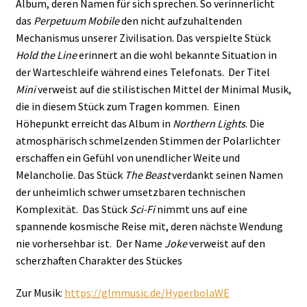
Album, deren Namen für sich sprechen. So verinnerlicht
das
Perpetuum Mobile
den nicht aufzuhaltenden
Mechanismus unserer Zivilisation. Das verspielte Stück
Hold the Line
erinnert an die wohl bekannte Situation in
der Warteschleife während eines Telefonats. Der Titel
Mini
verweist auf die stilistischen Mittel der Minimal Musik,
die in diesem Stück zum Tragen kommen. Einen
Höhepunkt erreicht das Album in
Northern Lights
. Die
atmosphärisch schmelzenden Stimmen der Polarlichter
erschaffen ein Gefühl von unendlicher Weite und
Melancholie. Das Stück
The Beast
verdankt seinen Namen
der unheimlich schwer umsetzbaren technischen
Komplexität. Das Stück
Sci-Fi
nimmt uns auf eine
spannende kosmische Reise mit, deren nächste Wendung
nie vorhersehbar ist. Der Name
Joke
verweist auf den
scherzhaften Charakter des Stückes
Zur Musik:
https://glmmusic.de/HyperbolaWE