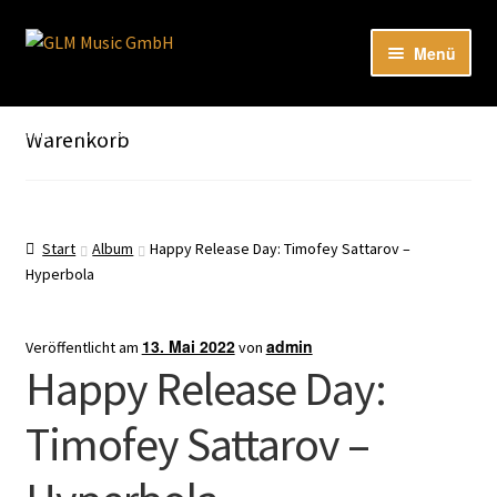
Zur
Zum
Menü
Navigation
Inhalt
springen
springen
Unter
Unser Katalog
öffnen
Hier sind unsere Neuigkeiten zu hören: Spotify
Warenkorb
Playlists
Unter
About
öffnen
Start
Album
Happy Release Day: Timofey Sattarov –
Hyperbola
EN
13. Mai 2022
admin
Veröffentlicht am
von
Happy Release Day:
Timofey Sattarov –