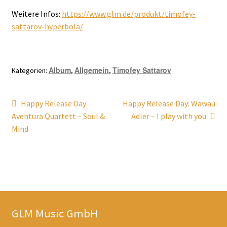
Weitere Infos:
https://www.glm.de/produkt/timofey-
sattarov-hyperbola/
Album
Allgemein
Timofey Sattarov
Kategorien:
,
,
Beitragsnavigation
Vorheriger
Nächster
Happy Release Day:
Happy Release Day: Wawau
Beitrag:
Beitrag:
Aventura Quartett – Soul &
Adler – I play with you
Mind
GLM Music GmbH