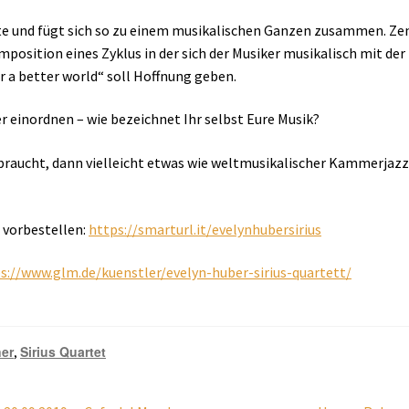
te und fügt sich so zu einem musikalischen Ganzen zusammen. Zent
sition eines Zyklus in der sich der Musiker musikalisch mit der 
r a better world“ soll Hoffnung geben.
r einordnen – wie bezeichnet Ihr selbst Eure Musik?
aucht, dann vielleicht etwas wie weltmusikalischer Kammerjazz
 vorbestellen:
https://smarturl.it/evelynhubersirius
s://www.glm.de/kuenstler/evelyn-huber-sirius-quartett/
er
Sirius Quartet
,