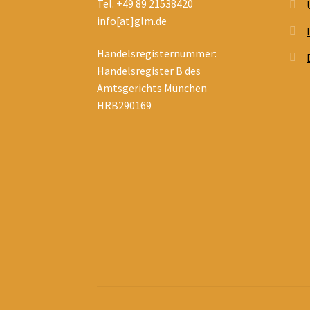
Tel. +49 89 21538420
info[at]glm.de
Handelsregisternummer:
Handelsregister B des
Amtsgerichts München
HRB290169