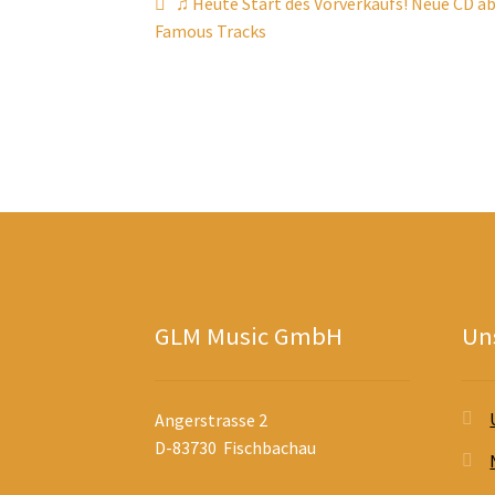
Beitragsnavigation
Vorheriger
♫ Heute Start des Vorverkaufs! Neue CD ab
Beitrag:
Famous Tracks
GLM Music GmbH
Uns
Angerstrasse 2
D-83730 Fischbachau