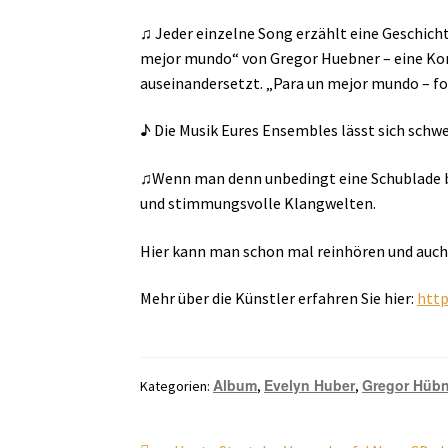
♫ Jeder einzelne Song erzählt eine Geschich
mejor mundo“ von Gregor Huebner – eine Kompo
auseinandersetzt. „Para un mejor mundo – fo
♪ Die Musik Eures Ensembles lässt sich schwe
♫Wenn man denn unbedingt eine Schublade br
und stimmungsvolle Klangwelten.
Hier kann man schon mal reinhören und auch
Mehr über die Künstler erfahren Sie hier:
http
Album
Evelyn Huber
Gregor Hübn
Kategorien:
,
,