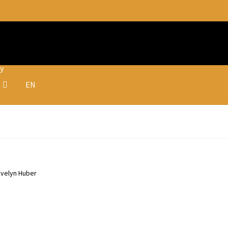
fy
EN
velyn Huber