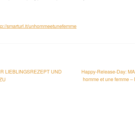
ttp://smarturl.it/unhommeetunefemme
Nächster
R LIEBLINGSREZEPT UND
Happy-Release-Day: 
Beitrag:
homme et une femme – M
ZU