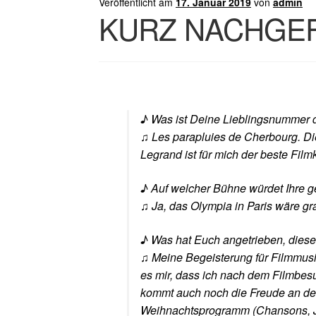
Veröffentlicht am
17. Januar 2019
von
admin
KURZ NACHGEFRA
♪ Was ist Deine Lieblingsnummer
♫ Les parapluies de Cherbourg. Die
Legrand ist für mich der beste Film
♪ Auf welcher Bühne würdet Ihre g
♫ Ja, das Olympia in Paris wäre gr
♪ Was hat Euch angetrieben, dies
♫ Meine Begeisterung für Filmmusik
es mir, dass ich nach dem Filmbes
kommt auch noch die Freude an der
Weihnachtsprogramm (Chansons, Jaz