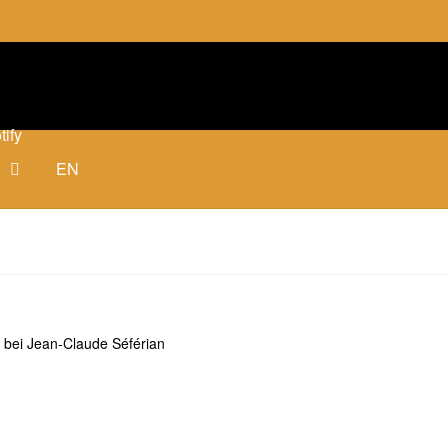
tify
EN
ei Jean-Claude Séférian