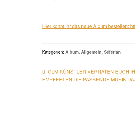
Hier könnt Ihr das neue Album bestellen: h
Kategorien:
Album
,
Allgemein
,
Séférian
Beitragsnavigation
Vorheriger
GLM-KÜNSTLER VERRATEN EUCH IH
Beitrag:
EMPFEHLEN DIE PASSENDE MUSIK DA