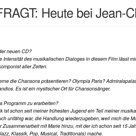
GT: Heute bei Jean-Cla
 der neuen CD?
 Intensität des musikalischen Dialoges in diesem Film lässt mi
komponist aller Zeiten.
erne die Chansons präsentieren? Olympia Paris? Admiralspala
andios. Es ist ein mystischer Ort für Chansonsänger.
es Programm zu erarbeiten?
 ist schon seit meiner frühesten Jugend ein Teil meiner musika
uch unfähig war, die Handlung wiederzugeben, weil mich die Mu
 Zusammenarbeit mit Marie hinzu, mit der ich schon seit 15 Ja
z, Klassik, Pop, Musical, Traditionals) mache.