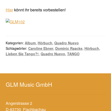
Hier
könnt ihr bereits vorbestellen!
Kategorien:
Album
,
Hörbuch
,
Quadro Nuevo
Schlagwörter:
Caroline Ebner
,
Dominic Raacke
,
Hörbuch
,
Lieben Sie Tango?!
,
Quadro Nuevo
,
TANGO
GLM Music GmbH
Angerstrasse 2
D-83730 Fischbachau