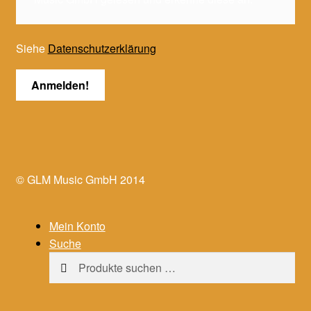
Siehe
Datenschutzerklärung
© GLM Music GmbH 2014
Mein Konto
Suche
Suchen
Suchen
nach: