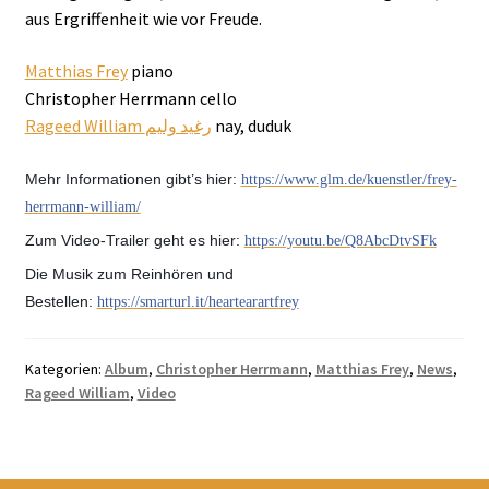
aus Ergriffenheit wie vor Freude.
Matthias Frey
piano
Christopher Herrmann cello
Rageed William رغيد وليم
nay, duduk
Mehr Informationen gibt’s hier:
https://www.glm.de/kuenstler/frey-
herrmann-william/
Zum Video-Trailer geht es hier:
https://youtu.be/Q8AbcDtvSFk
Die Musik zum Reinhören und
Bestellen:
https://smarturl.it/heartearartfrey
Kategorien:
Album
,
Christopher Herrmann
,
Matthias Frey
,
News
,
Rageed William
,
Video