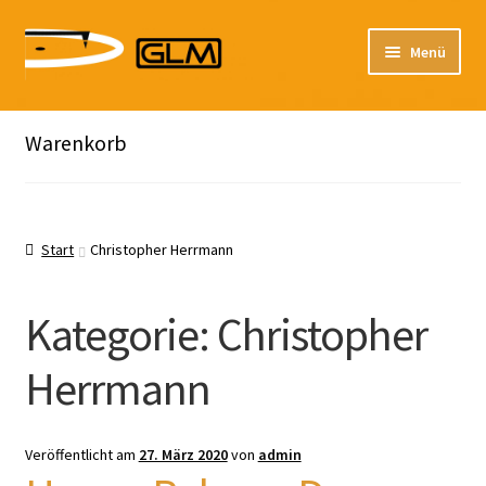
Zur
Zum
Menü
Navigation
Inhalt
springen
springen
Unterm
Unser Katalog
Hier sind unsere Neuigkeiten zu hören: Spotify
öffnen
Warenkorb
Playlists
Unterm
About
öffnen
Start
Christopher Herrmann
EN
Kategorie:
Christopher
Herrmann
Veröffentlicht am
27. März 2020
von
admin