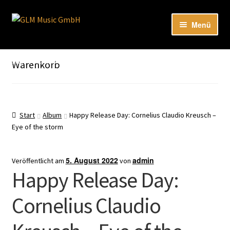
Zur
Zum
Menü
Navigation
Inhalt
springen
springen
Unter
Unser Katalog
öffnen
Hier sind unsere Neuigkeiten zu hören: Spotify
Warenkorb
Playlists
Unter
About
öffnen
Start
Album
Happy Release Day: Cornelius Claudio Kreusch –
Eye of the storm
EN
5. August 2022
admin
Veröffentlicht am
von
Happy Release Day:
Cornelius Claudio