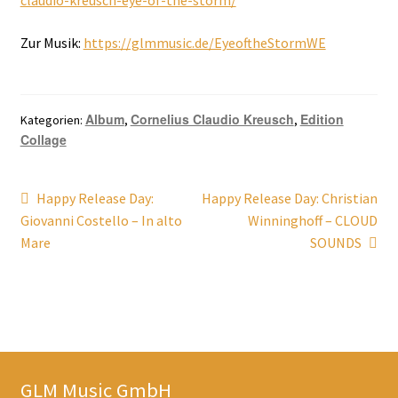
claudio-kreusch-eye-of-the-storm/
Zur Musik:
https://glmmusic.de/EyeoftheStormWE
Album
Cornelius Claudio Kreusch
Edition
Kategorien:
,
,
Collage
Beitragsnavigation
Vorheriger
Nächster
Happy Release Day:
Happy Release Day: Christian
Beitrag:
Beitrag:
Giovanni Costello – In alto
Winninghoff – CLOUD
Mare
SOUNDS
GLM Music GmbH