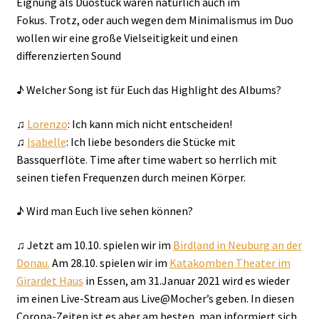
Eignung als Duostück waren natürlich auch im
Fokus. Trotz, oder auch wegen dem Minimalismus im Duo
wollen wir eine große Vielseitigkeit und einen
differenzierten Sound
♪ Welcher Song ist für Euch das Highlight des Albums?
♫
Lorenzo
: Ich kann mich nicht entscheiden!
♫
Isabelle
: Ich liebe besonders die Stücke mit
Bassquerflöte. Time after time wabert so herrlich mit
seinen tiefen Frequenzen durch meinen Körper.
♪ Wird man Euch live sehen können?
♫ Jetzt am 10.10. spielen wir im
Birdland in Neuburg an der
Donau.
Am 28.10. spielen wir im
Katakomben Theater im
Girardet Haus
in Essen, am 31.Januar 2021 wird es wieder
im einen Live-Stream aus Live@Mocher’s geben. In diesen
Corona-Zeiten ist es aber am besten, man informiert sich