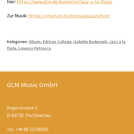
hier:
https://www.glm.de/kuenstler/jazz-a-la-flute/
Zur Musik:
https://smarturl.it/essenzajazzalaflute
Kategorien:
Album
,
Edition Collage
,
Isabelle Bodenseh
,
Jazz a la
flute
,
Lorenzo Petrocca
GLM Music GmbH
Angerstrasse 2
D-83730 Fischbachau
Tel. +49 89 21538420