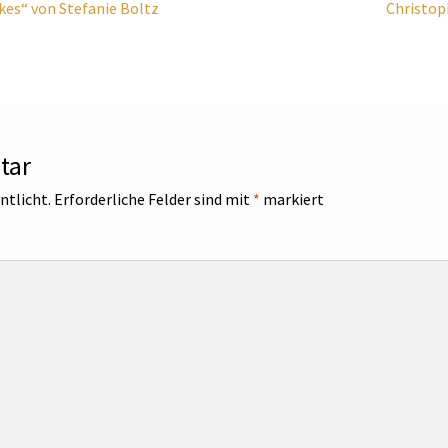
Nächste
kes“ von Stefanie Boltz
Christop
Beitrag:
tar
ntlicht.
Erforderliche Felder sind mit
*
markiert