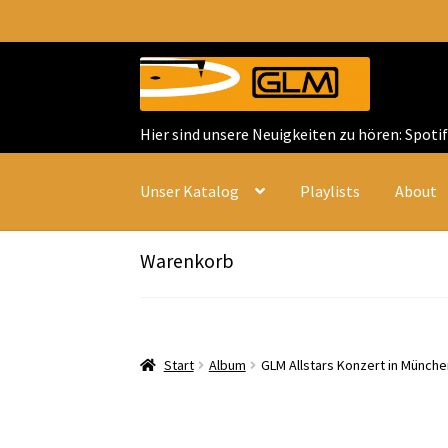
Zur
Zum
Navigation
Inhalt
springen
springen
Hier sind unsere Neuigkeiten zu hören: Spoti
Unser Katalog
Playlists
About
Warenkorb
Start
Album
GLM Allstars Konzert in Münche