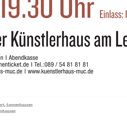
ert
,
Sonnenhausen
enhausen