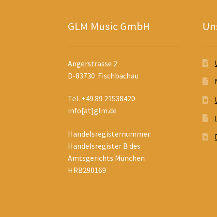
GLM Music GmbH
Uns
Angerstrasse 2
D-83730 Fischbachau
Tel. +49 89 21538420
info[at]glm.de
Handelsregisternummer:
Handelsregister B des
Amtsgerichts München
HRB290169