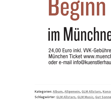
Kategorien:
Album
,
Allgemein
,
GLM Allstars
,
Konz
Schlagwörter:
GLM Allstars
,
GLM Music
,
Gut Sonn