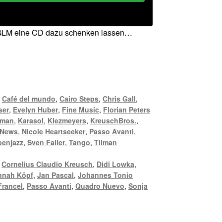
n GLM eine CD dazu schenken lassen…
,
Café del mundo
,
Cairo Steps
,
Chris Gall
,
ser
,
Evelyn Huber
,
Fine Music
,
Florian Peters
lman
,
Karasol
,
Klezmeyers
,
KreuschBros.
,
News
,
Nicole Heartseeker
,
Passo Avanti
,
benjazz
,
Sven Faller
,
Tango
,
Tilman
,
Cornelius Claudio Kreusch
,
Didi Lowka
,
nnah Köpf
,
Jan Pascal
,
Johannes Tonio
Francel
,
Passo Avanti
,
Quadro Nuevo
,
Sonja