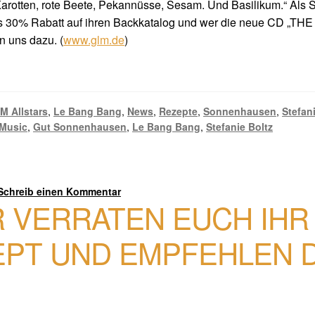
arotten, rote Beete, Pekannüsse, Sesam. Und Basilikum.“ Als So
s 30% Rabatt auf ihren Backkatalog und wer die neue CD „THE
 uns dazu. (
www.glm.de
)
M Allstars
,
Le Bang Bang
,
News
,
Rezepte
,
Sonnenhausen
,
Stefan
Music
,
Gut Sonnenhausen
,
Le Bang Bang
,
Stefanie Boltz
Schreib einen Kommentar
 VERRATEN EUCH IHR
EPT UND EMPFEHLEN 