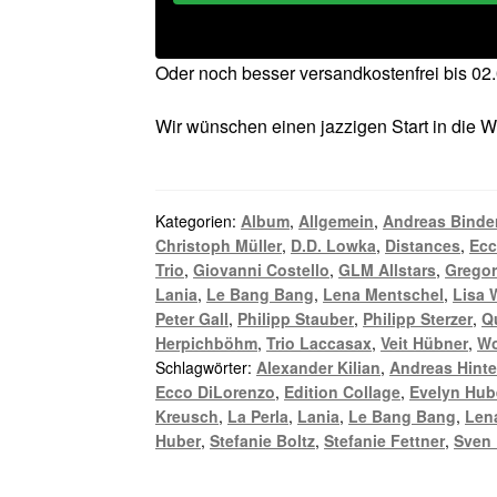
Oder noch besser versandkostenfrei bis 0
Wir wünschen einen jazzigen Start in die 
Kategorien:
Album
,
Allgemein
,
Andreas Binde
Christoph Müller
,
D.D. Lowka
,
Distances
,
Ecc
Trio
,
Giovanni Costello
,
GLM Allstars
,
Gregor
Lania
,
Le Bang Bang
,
Lena Mentschel
,
Lisa 
Peter Gall
,
Philipp Stauber
,
Philipp Sterzer
,
Q
Herpichböhm
,
Trio Laccasax
,
Veit Hübner
,
Wo
Schlagwörter:
Alexander Kilian
,
Andreas Hinte
Ecco DiLorenzo
,
Edition Collage
,
Evelyn Hub
Kreusch
,
La Perla
,
Lania
,
Le Bang Bang
,
Len
Huber
,
Stefanie Boltz
,
Stefanie Fettner
,
Sven 