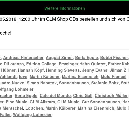
Weitere Informationen
2.05.2018, 12:00 Uhr im GLM Shop CDs bestellen und sich vo
Woche!
r
,
Andreas Hinterseher
,
August Zirner
,
Berta Epple
,
Bobbi Fischer
o DiLorenzo
,
Edition Collage
,
Emminger Hahn Quintet
,
Esther Kai
 Hübner
,
Hannah Köpf
,
Henning Sieverts
,
Jenny Evans
,
Jilman Zi
Wahlandt
,
love
,
Martin Kälberer
,
Martina Eisenreich
,
Mulo Francel
,
uadro Nuevo
,
Simon Nabatov
,
Sonnenhausen
,
Stefanie Boltz
,
Stu
lfgang Lohmeier
rseher
,
Berta Epple
,
Cafe del Mundo
,
Chris Gall
,
Christoph Müller
er
,
Fine Music
,
GLM Allstars
,
GLM Music
,
Gut Sonnenhausen
,
Ha
a Mentschel
,
Lottchen
,
Martin Kälberer
,
Martina Eisenreich
,
Mulo 
Faller
,
Wolfgang Lohmeier