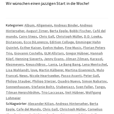
Wir wünschen einen jazzigen Start in die Woche!
Kategorien:
Album
,
Allgemein
,
Andreas Binder
,
Andreas
Hinterseher
,
August Zirner
,
Berta Epple
,
Bobbi Fischer
,
Café del
mundo
,
Cairo Steps
,
Chris Gall
,
Christoph Müller
,
D.D. Lowka
,
Distances
,
Ecco DiLorenzo
,
Edition Collage
,
Emminger Hahn
Quintet
,
Esther Kaiser
,
Evelyn Huber
,
Fine Music
,
Florian Peters
Trio
,
Giovanni Costello
,
GLM Allstars
,
Gregor Hübner
,
Hannah
Köpf
,
Henning Sieverts
,
Jenny Evans
,
Jilman Zilman
,
Karasol
,
Klezmeyers
,
KreuschBros.
,
Lania
,
Le Bang Bang
,
Lena Mentschel
,
Lisa Wahlandt
,
love
,
Martin Kälberer
,
Martina Eisenreich
,
Mulo
Francel
,
News
,
Nicole Heartseeker
,
Passo Avanti
,
Peter Gall
,
Philipp Stauber
,
Philipp Sterzer
,
Quadro Nuevo
,
Simon Nabatov
,
Sonnenhausen
,
Stefanie Boltz
,
Stubenjazz
,
Sven Faller
,
Tango
,
Tilman Herpichböhm
,
Trio Laccasax
,
Veit Hübner
,
Wolfgang
Lohmeier
Schlagwörter:
Alexander Kilian
,
Andreas Hinterseher
,
Berta
Epple
,
Cafe del Mundo
,
Chris Gall
,
Christoph Müller
,
Cornelius