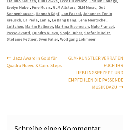
Claudio Kreusch
,
Didi Lowka
,
Ecco DiLorenzo
,
Edition Collage
,
Evelyn Huber
,
Fine Music
,
GLM Allstars
,
GLM Music
,
Gut
Sonnenhausen
,
Hannah Köpf
,
Jan Pascal
,
Johannes Tonio
Kreusch
,
La Perla
,
Lania
,
Le Bang Bang
,
Lena Mentschel
,
Lottchen
,
Martin Kälberer
,
Martina Eisenreich
,
Mulo Francel
,
Passo Avanti
,
Quadro Nuevo
,
Sonja Huber
,
Stefanie Boltz
,
Stefanie Fettner
,
Sven Faller
,
Wolfgang Lohmeier
Beitragsnavigation
Vorheriger
Nächster
Jazz Award in Gold für
GLM-KÜNSTLER VERRATEN
Beitrag:
Beitrag:
Quadro Nuevo & Cairo Steps
EUCH IHR
LIEBLINGSREZEPT UND
EMPFEHLEN DIE PASSENDE
MUSIK DAZU
Schreibe einen Kommentar