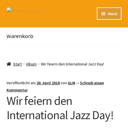
Zur
Zum
Menü
Navigation
Inhalt
springen
springen
Unterm
Unser Katalog
öffnen
Hier sind unsere Neuigkeiten zu hören: Spotify
Warenkorb
Playlists
Unterm
About
öffnen
Start
Album
Wir feiern den International Jazz Day!
EN
Veröffentlicht am
30. April 2018
von
GLM
—
Schreib einen
Kommentar
Wir feiern den
International Jazz Day!