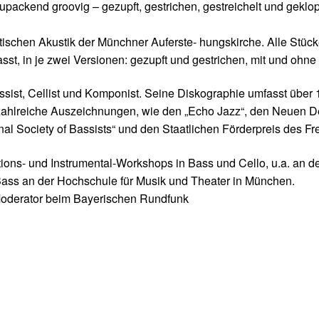
upackend groovig – gezupft, gestrichen, gestreichelt und geklopf
tischen Akustik der Münchner Auferste- hungskirche. Alle Stüc
t, in je zwei Versionen: gezupft und gestrichen, mit und ohne 
Bassist, Cellist und Komponist. Seine Diskographie umfasst übe
elt zahlreiche Auszeichnungen, wie den „Echo Jazz“, den Neuen D
al Society of Bassists“ und den Staatlichen Förderpreis des Fr
ions- und Instrumental-Workshops in Bass und Cello, u.a. an d
-Bass an der Hochschule für Musik und Theater in München.
-Moderator beim Bayerischen Rundfunk