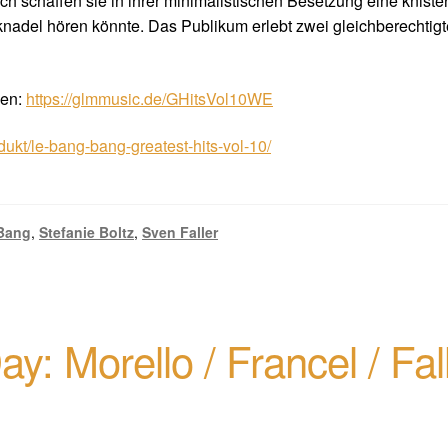
lich schaffen sie in ihrer minimalistischen Besetzung eine knis
knadel hören könnte. Das Publikum erlebt zwei gleichberechtig
len:
https://glmmusic.de/GHitsVol10WE
dukt/le-bang-bang-greatest-hits-vol-10/
Bang
,
Stefanie Boltz
,
Sven Faller
: Morello / Francel / Fall