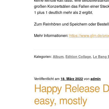
keine Minute kalt lässt. Wie selbstverständ
großen Konzertsälen das Fallen einer Stec
1 plus 1 deutlich mehr als 2 ergibt.
Zum Reinhören und Speichern oder Bestel
Mehr Informationen:
https://www.glm.de/pro
Kategorien:
Album
,
Edition Collage
,
Le Bang 
Veröffentlicht am
18. März 2022
von
admin
Happy Release Day
easy, mostly