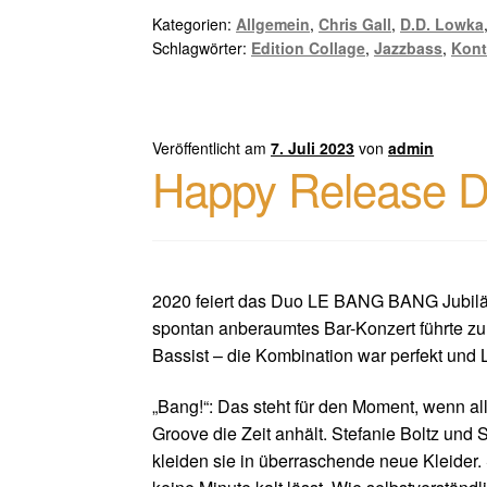
Kategorien:
Allgemein
,
Chris Gall
,
D.D. Lowka
Schlagwörter:
Edition Collage
,
Jazzbass
,
Kont
Veröffentlicht am
7. Juli 2023
von
admin
Happy Release Da
2020 feiert das Duo LE BANG BANG Jubiläu
spontan anberaumtes Bar-Konzert führte z
Bassist – die Kombination war perfekt u
„Bang!“: Das steht für den Moment, wenn al
Groove die Zeit anhält. Stefanie Boltz und
kleiden sie in überraschende neue Kleider