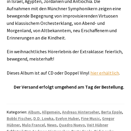
in Israel, Ägypten, Jordanien und Antiochia.
Die
Aufnahmen mit den Münchner Symphonikern zeigen eine
bewegende Begegnung von improvisierenden Virtuosen
und klassischem Orchesterklang, von Abend- und
Morgenland, von Altbekanntem, neu Erschaffenem und
Erinnerungen an die Kindheit.
Ein weihnachtliches Hörerlebnis der Extraklasse: feierlich,
bewegend, meisterhaft!
Dieses Album ist auf CD oder Doppel Vinyl
hier erhältlich
.
Der Versand erfolgt umgehend am Tag der Bestellung.
Kategorien:
Album
,
Allgemein
,
Andreas Hinterseher
,
Berta Epple
,
Bobbi Fischer
,
D.D. Lowka
,
Evelyn Huber
,
Fine Music
,
Gregor
Hübner
,
Mulo Francel
,
News
,
Quadro Nuevo
,
Veit Hübner