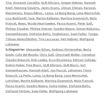
Trio
,
Giovanni Costello
,
GLM Allstars
,
Gregor Hübner
,
Hannah
Köpf
,
Henning Sieverts
,
Jenny Evans
,
Jilman Zilman
,
Karasol
,
Klezmeyers
,
KreuschBros.
,
Lania
,
Le Bang Bang
,
Lena Mentschel
,
Lisa Wahlandt
,
love
,
Martin Kälberer
,
Martina Eisenreich
,
Mulo
Francel
,
News
,
Nicole Heartseeker
,
Passo Avanti
,
Peter Gall
,
Philipp Stauber
,
Philipp Sterzer
,
Quadro Nuevo
,
Simon Nabatov
,
Sonnenhausen
,
Stefanie Boltz
,
Stubenjazz
,
Sven Faller
,
Tango
,
Tilman Herpichböhm
,
Trio Laccasax
,
Veit Hübner
,
Wolfgang
Lohmeier
Schlagwörter:
Alexander Kilian
,
Andreas Hinterseher
,
Berta
Epple
,
Cafe del Mundo
,
Chris Gall
,
Christoph Müller
,
Cornelius
Claudio Kreusch
,
Didi Lowka
,
Ecco DiLorenzo
,
Edition Collage
,
Evelyn Huber
,
Fine Music
,
GLM Allstars
,
GLM Music
,
Gut
Sonnenhausen
,
Hannah Köpf
,
Jan Pascal
,
Johannes Tonio
Kreusch
,
La Perla
,
Lania
,
Le Bang Bang
,
Lena Mentschel
,
Lottchen
,
Martin Kälberer
,
Martina Eisenreich
,
Mulo Francel
,
Passo Avanti
,
Quadro Nuevo
,
Sonja Huber
,
Stefanie Boltz
,
Stefanie Fettner
,
Sven Faller
,
Wolfgang Lohmeier