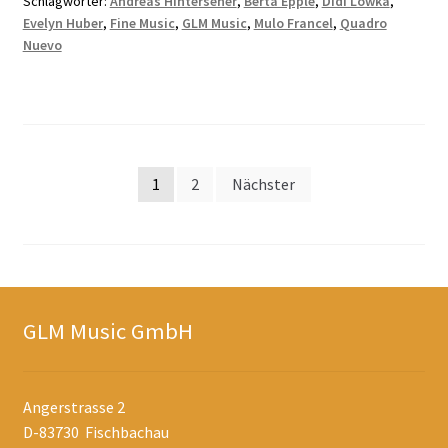
Schlagwörter:
Andreas Hinterseher
,
Berta Epple
,
Didi Lowka
,
Evelyn Huber
,
Fine Music
,
GLM Music
,
Mulo Francel
,
Quadro
Nuevo
Seitennummerierung
1
2
Nächster
der
Beiträge
GLM Music GmbH
Angerstrasse 2
D-83730 Fischbachau