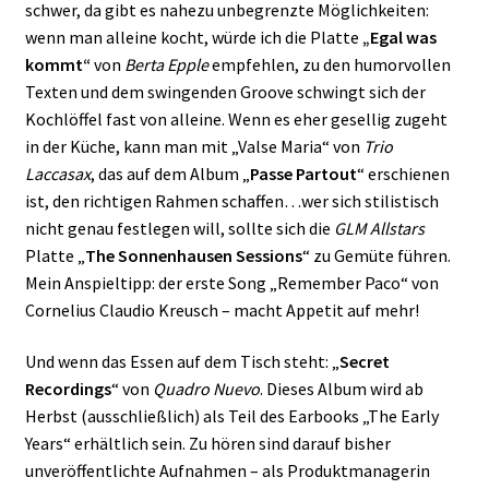
schwer, da gibt es nahezu unbegrenzte Möglichkeiten:
wenn man alleine kocht, würde ich die Platte
„Egal was
kommt“
von
Berta Epple
empfehlen, zu den humorvollen
Texten und dem swingenden Groove schwingt sich der
Kochlöffel fast von alleine. Wenn es eher gesellig zugeht
in der Küche, kann man mit „Valse Maria“ von
Trio
Laccasax
, das auf dem Album „
Passe Partout
“ erschienen
ist, den richtigen Rahmen schaffen…wer sich stilistisch
nicht genau festlegen will, sollte sich die
GLM Allstars
Platte „
The Sonnenhausen Sessions
“ zu Gemüte führen.
Mein Anspieltipp: der erste Song „Remember Paco“ von
Cornelius Claudio Kreusch – macht Appetit auf mehr!
Und wenn das Essen auf dem Tisch steht: „
Secret
Recordings
“ von
Quadro Nuevo
. Dieses Album wird ab
Herbst (ausschließlich) als Teil des Earbooks „The Early
Years“ erhältlich sein. Zu hören sind darauf bisher
unveröffentlichte Aufnahmen – als Produktmanagerin