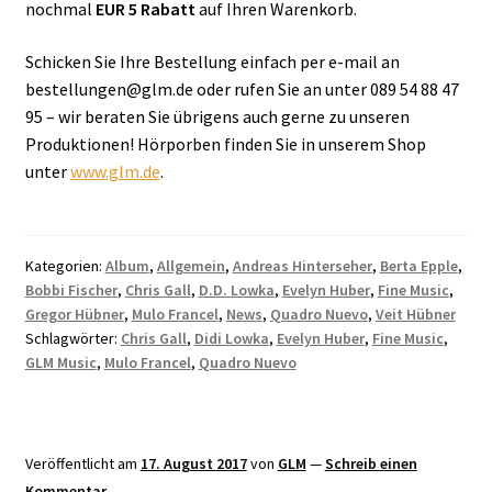
nochmal
EUR 5 Rabatt
auf Ihren Warenkorb.
Schicken Sie Ihre Bestellung einfach per e-mail an
bestellungen@glm.de oder rufen Sie an unter 089 54 88 47
95 – wir beraten Sie übrigens auch gerne zu unseren
Produktionen! Hörporben finden Sie in unserem Shop
unter
www.glm.de
.
Kategorien:
Album
,
Allgemein
,
Andreas Hinterseher
,
Berta Epple
,
Bobbi Fischer
,
Chris Gall
,
D.D. Lowka
,
Evelyn Huber
,
Fine Music
,
Gregor Hübner
,
Mulo Francel
,
News
,
Quadro Nuevo
,
Veit Hübner
Schlagwörter:
Chris Gall
,
Didi Lowka
,
Evelyn Huber
,
Fine Music
,
GLM Music
,
Mulo Francel
,
Quadro Nuevo
Veröffentlicht am
17. August 2017
von
GLM
—
Schreib einen
Kommentar