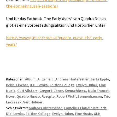
the-sonnenhausen-sessions/
Und für das Earbook „The Early Years“ von Quadro Nuevo
gibt es eine Vorbestellungsaktion und Hörporben unter
https://www.glm.de/produkt/quadro-nuevo-the-early-
years/
Kategorien:
Album
,
Allgemein
,
Andreas Hinterseher
,
Berta Epple
,
Bobbi Fischer
,
D.D. Lowka
,
Edition Collage
,
Evelyn Huber
,
Fine
Music
,
GLM Allstars
,
Gregor Hübner
,
KreuschBros.
,
Mulo Francel
,
News
,
Quadro Nuevo
,
Rezepte
,
Robert Wolf
,
Sonnenhausen
,
Trio
Laccasax
,
Veit Hübner
Schlagwörter:
Andreas Hinterseher
,
Cornelius Claudio Kreusch
,
Didi Lowka
,
Edition Collage
,
Evelyn Huber
,
Fine Music
,
GLM