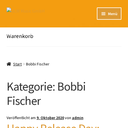
Zur
Zum
Menü
Navigation
Inhalt
springen
springen
Unterm
Unser Katalog
öffnen
Hier sind unsere Neuigkeiten zu hören: Spotify
Warenkorb
Playlists
Unterm
About
öffnen
Start
Bobbi Fischer
EN
Kategorie:
Bobbi
Fischer
Veröffentlicht am
9. Oktober 2020
von
admin