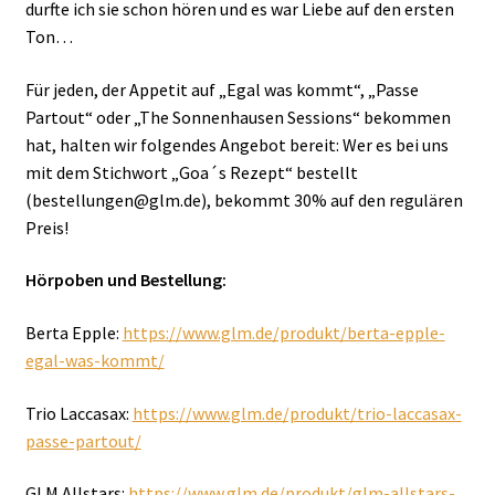
durfte ich sie schon hören und es war Liebe auf den ersten
Ton…
Für jeden, der Appetit auf „Egal was kommt“, „Passe
Partout“ oder „The Sonnenhausen Sessions“ bekommen
hat, halten wir folgendes Angebot bereit: Wer es bei uns
mit dem Stichwort „Goa´s Rezept“ bestellt
(bestellungen@glm.de), bekommt 30% auf den regulären
Preis!
Hörpoben und Bestellung:
Berta Epple:
https://www.glm.de/produkt/berta-epple-
egal-was-kommt/
Trio Laccasax:
https://www.glm.de/produkt/trio-laccasax-
passe-partout/
GLM Allstars:
https://www.glm.de/produkt/glm-allstars-