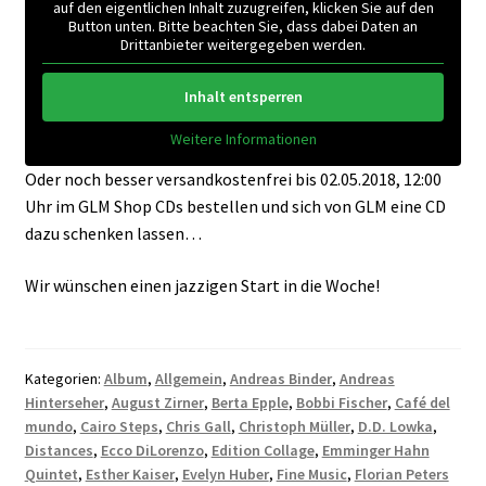
auf den eigentlichen Inhalt zuzugreifen, klicken Sie auf den
Button unten. Bitte beachten Sie, dass dabei Daten an
Drittanbieter weitergegeben werden.
Inhalt entsperren
Weitere Informationen
Oder noch besser versandkostenfrei bis 02.05.2018, 12:00
Uhr im GLM Shop CDs bestellen und sich von GLM eine CD
dazu schenken lassen…
Wir wünschen einen jazzigen Start in die Woche!
Kategorien:
Album
,
Allgemein
,
Andreas Binder
,
Andreas
Hinterseher
,
August Zirner
,
Berta Epple
,
Bobbi Fischer
,
Café del
mundo
,
Cairo Steps
,
Chris Gall
,
Christoph Müller
,
D.D. Lowka
,
Distances
,
Ecco DiLorenzo
,
Edition Collage
,
Emminger Hahn
Quintet
,
Esther Kaiser
,
Evelyn Huber
,
Fine Music
,
Florian Peters