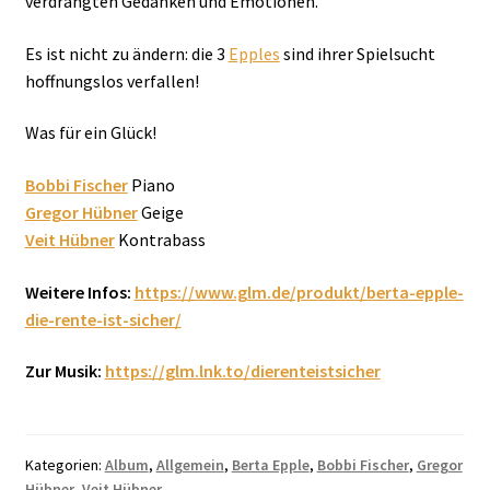
verdrängten Gedanken und Emotionen.
Es ist nicht zu ändern: die 3
Epples
sind ihrer Spielsucht
hoffnungslos verfallen!
Was für ein Glück!
Bobbi Fischer
Piano
Gregor Hübner
Geige
Veit Hübner
Kontrabass
Weitere Infos:
https://www.glm.de/produkt/berta-epple-
die-rente-ist-sicher/
Zur Musik:
https://glm.lnk.to/dierenteistsicher
Kategorien:
Album
,
Allgemein
,
Berta Epple
,
Bobbi Fischer
,
Gregor
Hübner
,
Veit Hübner