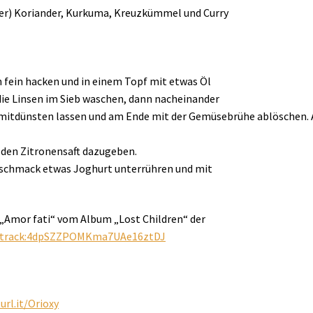
ner) Koriander, Kurkuma, Kreuzkümmel und Curry
 fein hacken und in einem Topf mit etwas Öl
ie Linsen im Sieb waschen, dann nacheinander
 mitdünsten lassen und am Ende mit der Gemüsebrühe ablöschen. A
 den Zitronensaft dazugeben.
Geschmack etwas Joghurt unterrühren und mit
„Amor fati“ vom Album „Lost Children“ der
y:track:4dpSZZPOMKma7UAe16ztDJ
url.it/Orioxy