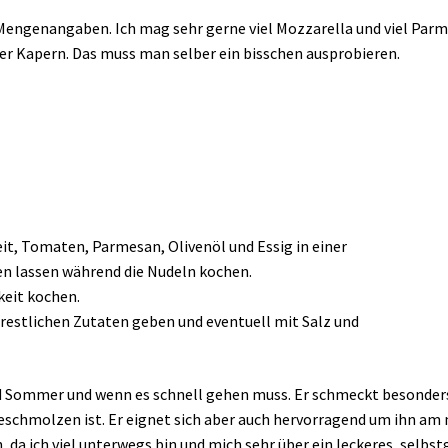
engenangaben. Ich mag sehr gerne viel Mozzarella und viel Parme
der Kapern. Das muss man selber ein bisschen ausprobieren.
it, Tomaten, Parmesan, Olivenöl und Essig in einer
n lassen während die Nudeln kochen.
keit kochen.
 restlichen Zutaten geben und eventuell mit Salz und
d Sommer und wenn es schnell gehen muss. Er schmeckt besonders 
schmolzen ist. Er eignet sich aber auch hervorragend um ihn a
 da ich viel unterwegs bin und mich sehr über ein leckeres, selbs