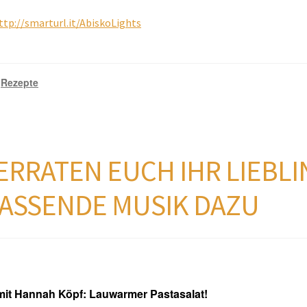
ttp://smarturl.it/AbiskoLights
Rezepte
,
ERRATEN EUCH IHR LIEBL
PASSENDE MUSIK DAZU
 mit Hannah Köpf: Lauwarmer Pastasalat!