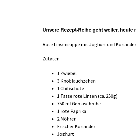
Unsere Rezept-Reihe geht weiter, heute 
Rote Linsensuppe mit Joghurt und Koriande
Zutaten:
1 Zwiebel
3 Knoblauchzehen
1 Chilischote
1 Tasse rote Linsen (ca. 250g)
750 ml Gemüsebrühe
1 rote Paprika
2 Möhren
Frischer Koriander
Joghurt