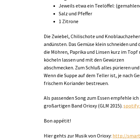
Jeweils etwa ein Teelöffel: (gemahle
Salz und Pfeffer
1 Zitrone
Die Zwiebel, Chilischote und Knoblauchzehen
andünsten. Das Gemüse klein schneiden und d
die Möhren, Paprika und Linsen kurz im Topf
köcheln lassen und mit den Gewürzen
abschmecken. Zum Schluß alles pürieren und
Wenn die Suppe auf dem Teller ist, je nach 
frischem Koriander bestreuen.
Als passenden Song zum Essen empfehle ich 
großartigen Band Orioxy (GLM 2015).
spotif
Bon appétit!
Hier gehts zur Musik von Orioxy:
http://smart