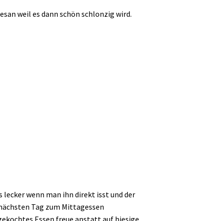
san weil es dann schön schlonzig wird.
lecker wenn man ihn direkt isst und der
m nächsten Tag zum Mittagessen
tgekochtes Essen freue anstatt auf hiesige