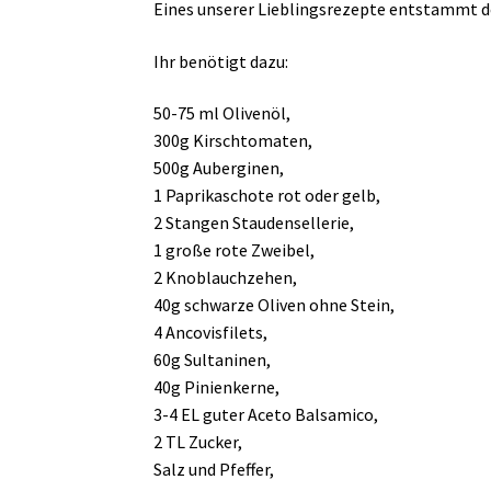
Eines unserer Lieblingsrezepte entstammt d
Ihr benötigt dazu:
50-75 ml Olivenöl,
300g Kirschtomaten,
500g Auberginen,
1 Paprikaschote rot oder gelb,
2 Stangen Staudensellerie,
1 große rote Zweibel,
2 Knoblauchzehen,
40g schwarze Oliven ohne Stein,
4 Ancovisfilets,
60g Sultaninen,
40g Pinienkerne,
3-4 EL guter Aceto Balsamico,
2 TL Zucker,
Salz und Pfeffer,