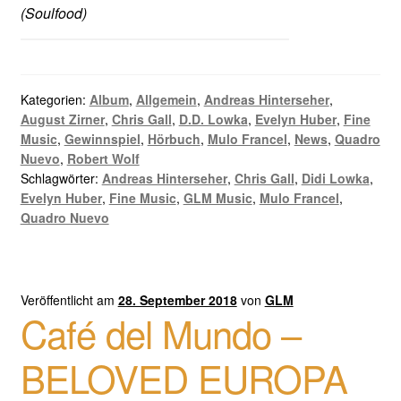
(Soulfood)
Kategorien:
Album
,
Allgemein
,
Andreas Hinterseher
,
August Zirner
,
Chris Gall
,
D.D. Lowka
,
Evelyn Huber
,
Fine
Music
,
Gewinnspiel
,
Hörbuch
,
Mulo Francel
,
News
,
Quadro
Nuevo
,
Robert Wolf
Schlagwörter:
Andreas Hinterseher
,
Chris Gall
,
Didi Lowka
,
Evelyn Huber
,
Fine Music
,
GLM Music
,
Mulo Francel
,
Quadro Nuevo
Veröffentlicht am
28. September 2018
von
GLM
Café del Mundo –
BELOVED EUROPA