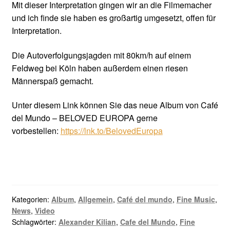
Mit dieser Interpretation gingen wir an die Filmemacher
und ich finde sie haben es großartig umgesetzt, offen für
Interpretation.
Die Autoverfolgungsjagden mit 80km/h auf einem
Feldweg bei Köln haben außerdem einen riesen
Männerspaß gemacht.
Unter diesem Link können Sie das neue Album von Café
del Mundo – BELOVED EUROPA gerne
vorbestellen:
https://lnk.to/BelovedEuropa
Kategorien:
Album
,
Allgemein
,
Café del mundo
,
Fine Music
,
News
,
Video
Schlagwörter:
Alexander Kilian
,
Cafe del Mundo
,
Fine