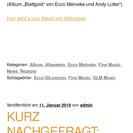
(Album „Blattgold“ von Ecco Meineke und Andy Lutter”)
Hier geht´s zum Album mit Hörproben
Kategorien:
Album
,
Allgemein
,
Ecco Meineke
,
Fine Music
,
News
,
Rezepte
Schlagwörter:
Ecco DiLorenzo
,
Fine Music
,
GLM Music
Veröffentlicht am
11. Januar 2019
von
admin
KURZ
NACHGEFRAGT: