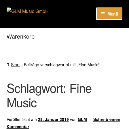
Zur
Zum
Menü
Navigation
Inhalt
springen
springen
Unter
Unser Katalog
öffnen
Hier sind unsere Neuigkeiten zu hören: Spotify
Warenkorb
Playlists
Unter
About
öffnen
Start
Beiträge verschlagwortet mit „Fine Music“
EN
Schlagwort:
Fine
Music
Veröffentlicht am
28. Januar 2019
von
GLM
—
Schreib einen
Kommentar