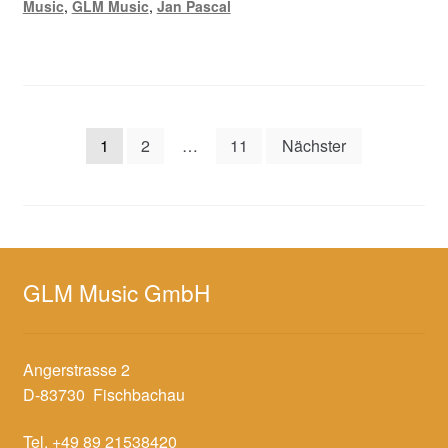
Music
,
GLM Music
,
Jan Pascal
Seitennummerierung
1
2
…
11
Nächster
der
Beiträge
GLM Music GmbH
Angerstrasse 2
D-83730 Fischbachau
Tel. +49 89 21538420