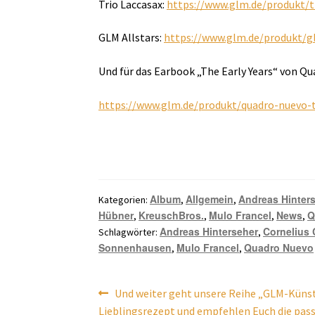
Trio Laccasax:
https://www.glm.de/produkt/t
GLM Allstars:
https://www.glm.de/produkt/g
Und für das Earbook „The Early Years“ von Q
https://www.glm.de/produkt/quadro-nuevo-t
Album
Allgemein
Andreas Hinter
Kategorien:
,
,
Hübner
KreuschBros.
Mulo Francel
News
Q
,
,
,
,
Andreas Hinterseher
Cornelius 
Schlagwörter:
,
Sonnenhausen
Mulo Francel
Quadro Nuevo
,
,
Beitragsnavigation
Vorheriger
Und weiter geht unsere Reihe „GLM-Künstl
Beitrag:
Lieblingsrezept und empfehlen Euch die pas