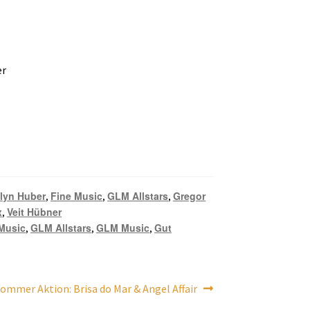
er
lyn Huber
Fine Music
GLM Allstars
Gregor
,
,
,
x
Veit Hübner
,
Music
GLM Allstars
GLM Music
Gut
,
,
,
ter
ommer Aktion: Brisa do Mar & Angel Affair
g: