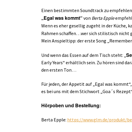
Einen bestimmten Soundtrack zu empfehlen fä
„Egal was kommt“
von
Berta Epple
empfehle
Wenn es eher gesellig zugeht in der Küche, 
Rahmen schaffen…wer sich stilistisch nicht ge
Mein Anspieltipp: der erste Song „Remember 
Se
Und wenn das Essen auf dem Tisch steht: „
Early Years“ erhältlich sein. Zu hören sind d
den ersten Ton…
Für jeden, der Appetit auf „Egal was kommt
es bei uns mit dem Stichwort „Goa´s Rezept
Hörpoben und Bestellung:
Berta Epple:
https://www.glm.de/produkt/b