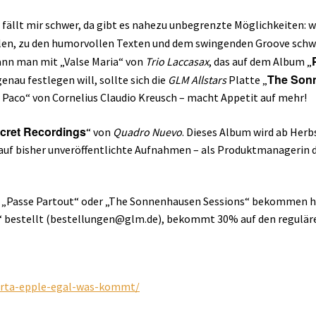
llt mir schwer, da gibt es nahezu unbegrenzte Möglichkeiten: we
n, zu den humorvollen Texten und dem swingenden Groove schwingt
kann man mit „Valse Maria“ von
Trio Laccasax
, das auf dem Album „
The Son
nau festlegen will, sollte sich die
GLM Allstars
Platte „
Paco“ von Cornelius Claudio Kreusch – macht Appetit auf mehr!
cret Recordings
“ von
Quadro Nuevo
. Dieses Album wird ab Herbs
arauf bisher unveröffentlichte Aufnahmen – als Produktmanagerin du
“, „Passe Partout“ oder „The Sonnenhausen Sessions“ bekommen ha
“ bestellt (bestellungen@glm.de), bekommt 30% auf den reguläre
erta-epple-egal-was-kommt/