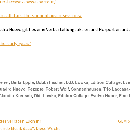
rio-laccasax-passe-partout/
lm-allstars-the-sonnenhausen-sessions/
uadro Nuevo gibt es eine Vorbestellungsaktion und Hörporben unt
he-early-years/
seher
Berta Epple
Bobbi Fischer
D.D. Lowka
Edition Collage
Eve
,
,
,
,
,
uadro Nuevo
Rezepte
Robert Wolf
Sonnenhausen
Trio Laccasa
,
,
,
,
Claudio Kreusch
Didi Lowka
Edition Collage
Evelyn Huber
Fine 
,
,
,
,
Nächs
er verraten Euch ihr
GLM S
Beitra
sende Musik dazu“. Diese Woche