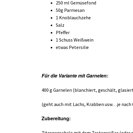
250 ml Gemüsefond
50g Parmesan
1 Knoblauchzehe
Salz
Pfeffer
1 Schuss Weißwein
etwas Petersilie
Für die Variante mit Garnelen:
400 g Garnelen (blanchiert, geschält, glasier
(geht auch mit Lachs, Krabben usw…je nach
Zubereitung:
Zitronenschale mit dem Zestenreißer (oder m