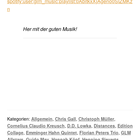
spotify:user:glm_music:playlist:0AbitkxXjAgeno0SIZMKz
n
Her mit der guten Musik!
Kategorien:
Allgemein
,
Chris Gall
,
Christoph Müller
,
Cornelius Claudio Kreusch
,
D.D. Lowka
,
Distances
,
Edition
Collage
,
Emminger Hahn Quintet
,
Florian Peters Trio
,
GLM
Allstars
,
Guido May
,
Hannah Köpf
,
Henning Sieverts
,