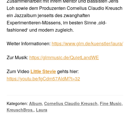
Zusammenarbeit mit ihrem Mentor und Bassisten Jens
Loh sowie dem Produzenten Cornelius Claudio Kreusch
ein Jazzalbum jenseits des zwanghaften
Experimentieren-Müssens, im besten Sinne ‚old-
fashioned‘ und modern zugleich.
Weiter Informationen:
https://www.glm.de/kuenstler/laura/
Zur Musik:
https://glmmusic.de/QuietLandWE
Zum Video
Little Stevie
gehts hier:
https://youtu.be/fgCdm57AldM?t=32
Kategorien:
Album
,
Cornelius Claudio Kreusch
,
Fine Music
,
KreuschBros.
,
Laura