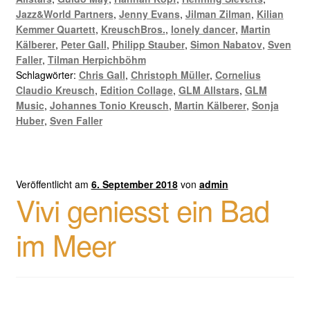
Jazz&World Partners
,
Jenny Evans
,
Jilman Zilman
,
Kilian
Kemmer Quartett
,
KreuschBros.
,
lonely dancer
,
Martin
Kälberer
,
Peter Gall
,
Philipp Stauber
,
Simon Nabatov
,
Sven
Faller
,
Tilman Herpichböhm
Schlagwörter:
Chris Gall
,
Christoph Müller
,
Cornelius
Claudio Kreusch
,
Edition Collage
,
GLM Allstars
,
GLM
Music
,
Johannes Tonio Kreusch
,
Martin Kälberer
,
Sonja
Huber
,
Sven Faller
Veröffentlicht am
6. September 2018
von
admin
Vivi geniesst ein Bad
im Meer