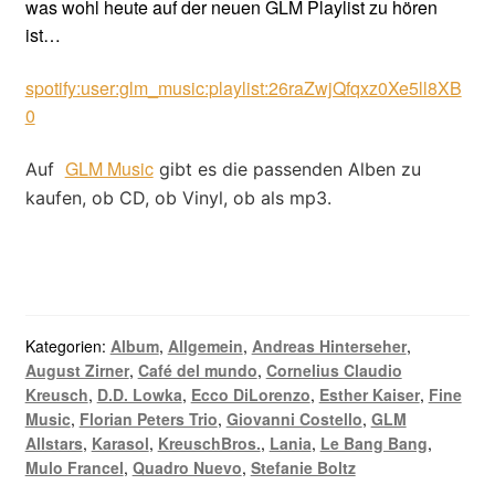
was wohl heute auf der neuen GLM Playlist zu hören
ist…
spotify:user:glm_music:playlist:26raZwjQfqxz0Xe5ll8XB
0
GLM Music
Auf
gibt es die passenden Alben zu
kaufen, ob CD, ob Vinyl, ob als mp3.
Kategorien:
Album
,
Allgemein
,
Andreas Hinterseher
,
August Zirner
,
Café del mundo
,
Cornelius Claudio
Kreusch
,
D.D. Lowka
,
Ecco DiLorenzo
,
Esther Kaiser
,
Fine
Music
,
Florian Peters Trio
,
Giovanni Costello
,
GLM
Allstars
,
Karasol
,
KreuschBros.
,
Lania
,
Le Bang Bang
,
Mulo Francel
,
Quadro Nuevo
,
Stefanie Boltz