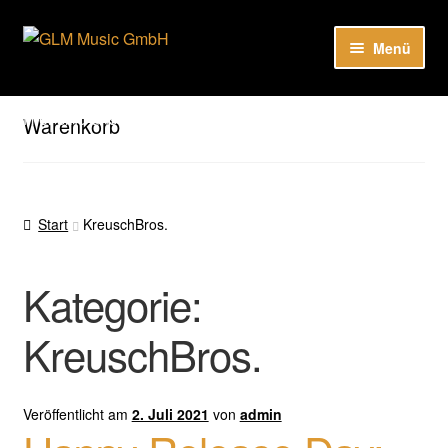
Zur
Zum
Menü
Navigation
Inhalt
springen
springen
Unter
Unser Katalog
öffnen
Hier sind unsere Neuigkeiten zu hören: Spotify
Warenkorb
Playlists
Unter
About
öffnen
Start
KreuschBros.
EN
Kategorie:
KreuschBros.
Veröffentlicht am
2. Juli 2021
von
admin