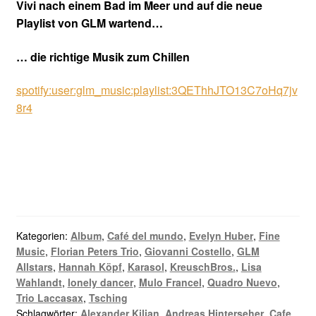
Vivi nach einem Bad im Meer und auf die neue
Playlist von GLM wartend…
… die richtige Musik zum Chillen
spotify:user:glm_music:playlist:3QEThhJTO13C7oHq7jv
8r4
Kategorien:
Album
,
Café del mundo
,
Evelyn Huber
,
Fine
Music
,
Florian Peters Trio
,
Giovanni Costello
,
GLM
Allstars
,
Hannah Köpf
,
Karasol
,
KreuschBros.
,
Lisa
Wahlandt
,
lonely dancer
,
Mulo Francel
,
Quadro Nuevo
,
Trio Laccasax
,
Tsching
Schlagwörter:
Alexander Kilian
,
Andreas Hinterseher
,
Cafe