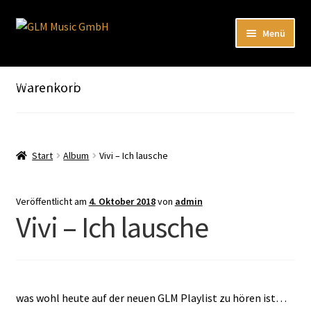
Zur
Zum
Menü
Navigation
Inhalt
springen
springen
Unterm
Unser Katalog
öffnen
Hier sind unsere Neuigkeiten zu hören: Spotify
Warenkorb
Playlists
Unterm
About
öffnen
Start
Album
Vivi – Ich lausche
EN
Veröffentlicht am
4. Oktober 2018
von
admin
Vivi – Ich lausche
was wohl heute auf der neuen GLM Playlist zu hören ist…