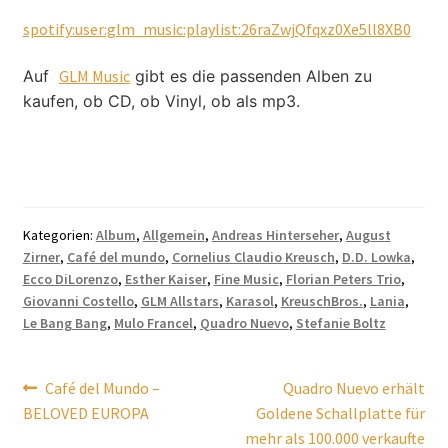
spotify:user:glm_music:playlist:26raZwjQfqxz0Xe5ll8XB0
Auf
GLM Music
gibt es die passenden Alben zu
kaufen, ob CD, ob Vinyl, ob als mp3.
Kategorien:
Album
,
Allgemein
,
Andreas Hinterseher
,
August
Zirner
,
Café del mundo
,
Cornelius Claudio Kreusch
,
D.D. Lowka
,
Ecco DiLorenzo
,
Esther Kaiser
,
Fine Music
,
Florian Peters Trio
,
Giovanni Costello
,
GLM Allstars
,
Karasol
,
KreuschBros.
,
Lania
,
Le Bang Bang
,
Mulo Francel
,
Quadro Nuevo
,
Stefanie Boltz
Beitragsnavigation
Vorheriger
Nächster
Café del Mundo –
Quadro Nuevo erhält
Beitrag:
Beitrag:
BELOVED EUROPA
Goldene Schallplatte für
mehr als 100.000 verkaufte