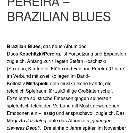
PEREIRA –
BRAZILIAN BLUES
Brazilian Blues
, das neue Album des
Duos
Koschitzki/Pereira
, ist Fortsetzung und Expansion
zugleich. Anfang 2011 legten Stefan Koschitzki
(Saxofon, Klarinette, Flöte) und Fabiano Pereira (Gitarre)
im Verbund mit zwei Kollegen im Band-
Kollektiv
Mit4spiel5
eine musikalische Fährte, die
reichlich Spielraum für zukünftige Großtaten schuf.
Exzellente solistische Finessen gingen seinerzeit
spielerisch-leicht den Verbund mit Musik gewordenen
Emotionen ein – lässig und anspruchsvoll zugleich. Das
Magazin
Jazzthing
lobte das Album als
„gelungen-
cleveres Debüt“
. Dreieinhalb Jahre später, im November