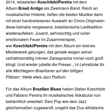
2014, reüssierten
Koschitzki/Pereira
mit dem
Album
Brasil Antigo
als Zweimann-Band. Reich an
musikalischer Historie, ließen die beiden Musiker darin
mit einer handverlesenen Auswahl an Choro-Originalen
diese beinahe vergessene, brasilianische Liedtradition
wiederaufleben. Juvenil, sehnsüchtig und voller
emotionalem Feuer im Zusammenspiel,
war
Koschitzki/Pereira
mit dem Album ein kleines
Meisterwerk gelungen, das gerade wegen seiner
verhältnismäßig intimen Zwiesprache immer noch groß
klingt. Und wieder jubelte die Presse:
„14 Lehrstücke für
alle Möchtegern-Brasilianer auf den billigen
Plätzen“,
titelte etwa
Jazz Podium
.
Für das Album
Brazilian Blues
haben Stefan Koschitzki
und Fabiano Pereira ihr musikalisches Vokabular nun
beträchtlich erweitert. Dem Pop wie dem Jazz
gleichermaßen zugewandt, umgeht das Duo stilistische