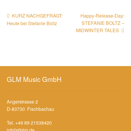
Beitragsnavigation
Vorheriger
Nächster
KURZ NACHGEFRAGT:
Happy-Release-Day:
Beitrag:
Beitrag:
STEFANIE BOLTZ –
Heute bei Stefanie Boltz
MIDWINTER TALES
GLM Music GmbH
Angerstrasse 2
D-83730 Fischbachau
Tel. +49 89 21538420
info[at]glm.de