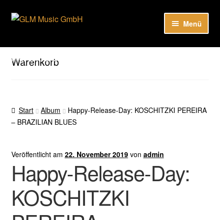
Zur
Zum
Menü
Navigation
Inhalt
springen
springen
Unter
Unser Katalog
öffnen
Hier sind unsere Neuigkeiten zu hören: Spotify
Warenkorb
Playlists
Unter
About
öffnen
Start
Album
Happy-Release-Day: KOSCHITZKI PEREIRA
– BRAZILIAN BLUES
EN
Veröffentlicht am
22. November 2019
von
admin
Happy-Release-Day:
KOSCHITZKI