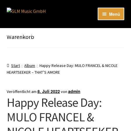
Zur
Zum
Menü
Navigation
Inhalt
springen
springen
Unter
Unser Katalog
öffnen
Hier sind unsere Neuigkeiten zu hören: Spotify
Warenkorb
Playlists
Unter
About
öffnen
Start
Album
Happy Release Day: MULO FRANCEL & NICOLE
HEARTSEEKER – THAT’S AMORE
EN
8. Juli 2022
admin
Veröffentlicht am
von
Happy Release Day:
MULO FRANCEL &