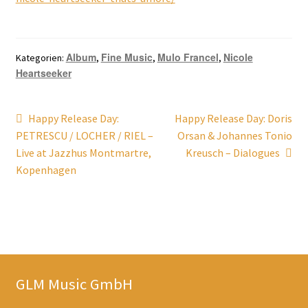
Album
Fine Music
Mulo Francel
Nicole
Kategorien:
,
,
,
Heartseeker
Beitragsnavigation
Vorheriger
Nächster
Happy Release Day:
Happy Release Day: Doris
Beitrag:
Beitrag:
PETRESCU / LOCHER / RIEL –
Orsan & Johannes Tonio
Live at Jazzhus Montmartre,
Kreusch – Dialogues
Kopenhagen
GLM Music GmbH