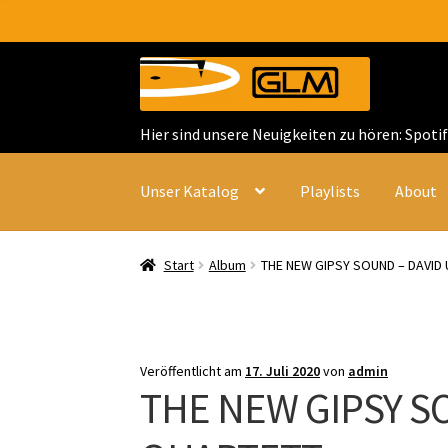
Zur
Zum
Navigation
Inhalt
springen
springen
Hier sind unsere Neuigkeiten zu hören: Spoti
Unser Katalog
Playlists
About
Start
Album
THE NEW GIPSY SOUND – DAVID
Veröffentlicht am
17. Juli 2020
von
admin
THE NEW GIPSY S