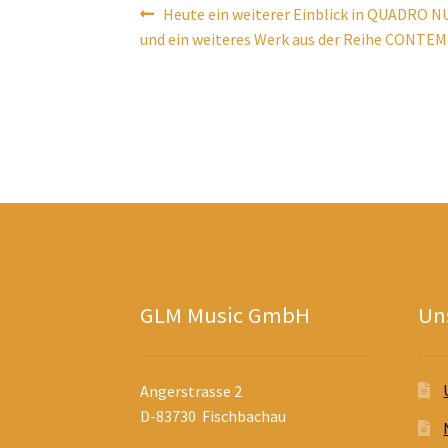
Beitragsnavigation
Vorheriger
Heute ein weiterer Einblick in QUADRO
Beitrag:
und ein weiteres Werk aus der Reihe CONT
GLM Music GmbH
Uns
Angerstrasse 2
D-83730 Fischbachau