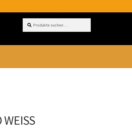
Suchen
nach:
 WEISS