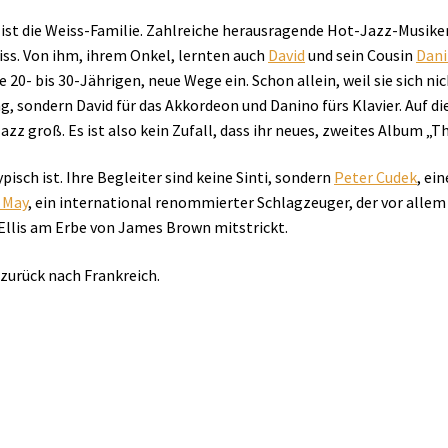
 ist die Weiss-Familie. Zahlreiche herausragende Hot-Jazz-Musike
eiss. Von ihm, ihrem Onkel, lernten auch
David
und sein Cousin
Dani
 20- bis 30-Jährigen, neue Wege ein. Schon allein, weil sie sich ni
, sondern David für das Akkordeon und Danino fürs Klavier. Auf d
azz groß. Es ist also kein Zufall, dass ihr neues, zweites Album „
isch ist. Ihre Begleiter sind keine Sinti, sondern
Peter Cudek
, ei
 May
, ein international renommierter Schlagzeuger, der vor alle
Ellis am Erbe von James Brown mitstrickt.
zurück nach Frankreich.