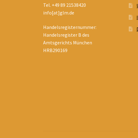
Tel. +49 89 21538420
info[at]glm.de
Handelsregisternummer:
Handelsregister B des
Amtsgerichts München
HRB290169