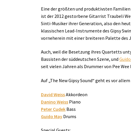
Eine der größten und produktivsten Familien
ist der 2012 gestorbene Gitarrist Traubeli W
Sinti-Musiker ihrer Generation, also den heute
klassischen Lead-Instrumente des Gipsy Swing
vorneherein mit einer breiteren Palette des J
Auch, weil die Besetzung ihres Quartetts untyp
Bassisten der süddeutschen Szene, und
Guido
seit vielen Jahren als Drummer von Pee Wee 
Auf „The New Gipsy Sound“ geht es vor allem 
David Weiss
Akkordeon
Danino Weiss
Piano
Peter Cudek
Bass
Guido May
Drums
Special Guests: