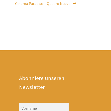
Nächster
Cinema Paradiso – Quadro Nuevo
Beitrag:
Abonniere unseren
Newsletter