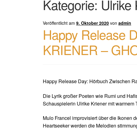
Kategorie:
Ulrike
Veröffentlicht am
9. Oktober 2020
von
admin
Happy Release D
KRIENER – GH
Happy Release Day: Hörbuch Zwischen Ra
Die Lyrik großer Poeten wie Rumi und Hafis,
Schauspielerin Ulrike Kriener mit warmem
Mulo Francel improvisiert über die Ikonen 
Heartseeker werden die Melodien stimmungs