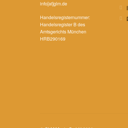
info[at]glm.de
Handelsregisternummer:
Handelsregister B des
Amtsgerichts München
HRB290169