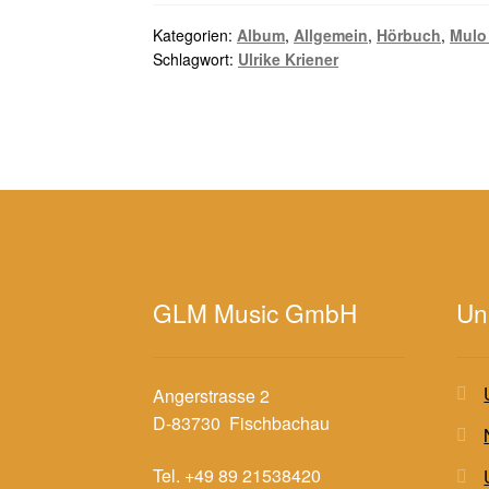
Kategorien:
Album
,
Allgemein
,
Hörbuch
,
Mulo
Schlagwort:
Ulrike Kriener
GLM Music GmbH
Un
Angerstrasse 2
D-83730 Fischbachau
Tel. +49 89 21538420