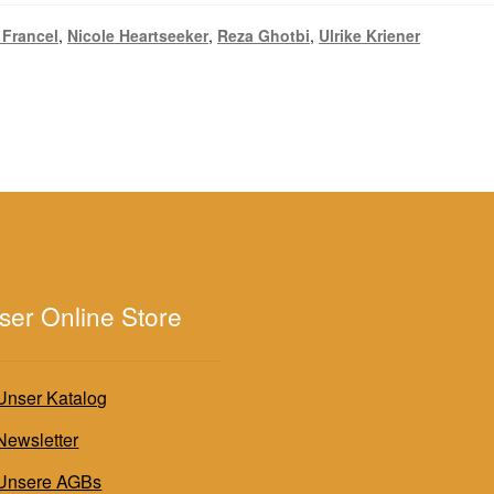
 Francel
,
Nicole Heartseeker
,
Reza Ghotbi
,
Ulrike Kriener
ser Online Store
Unser Katalog
Newsletter
Unsere AGBs