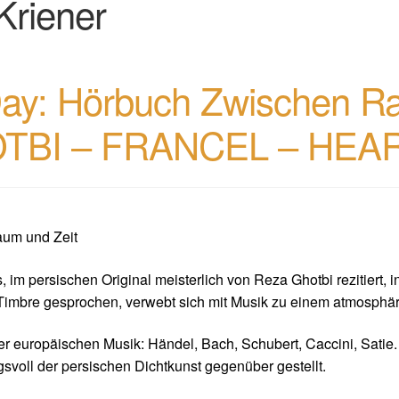
 Kriener
ay: Hörbuch Zwischen Ra
OTBI – FRANCEL – HE
um und Zeit
 im persischen Original meisterlich von Reza Ghotbi rezitiert,
 Timbre gesprochen, verwebt sich mit Musik zu einem atmosphä
der europäischen Musik: Händel, Bach, Schubert, Caccini, Satie
voll der persischen Dichtkunst gegenüber gestellt.