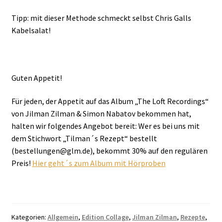
Tipp: mit dieser Methode schmeckt selbst Chris Galls
Kabelsalat!
Guten Appetit!
Für jeden, der Appetit auf das Album „The Loft Recordings“
von Jilman Zilman & Simon Nabatov bekommen hat,
halten wir folgendes Angebot bereit: Wer es bei uns mit
dem Stichwort „Tilman´s Rezept“ bestellt
(bestellungen@glm.de), bekommt 30% auf den regulären
Preis!
Hier geht´s zum Album mit Hörproben
Kategorien:
Allgemein
,
Edition Collage
,
Jilman Zilman
,
Rezepte
,