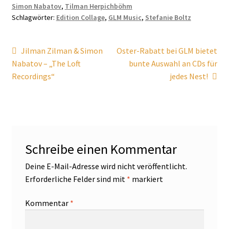
Simon Nabatov
,
Tilman Herpichböhm
Schlagwörter:
Edition Collage
,
GLM Music
,
Stefanie Boltz
Beitragsnavigation
Vorheriger
Nächster
Jilman Zilman & Simon
Oster-Rabatt bei GLM bietet
Beitrag:
Beitrag:
Nabatov – „The Loft
bunte Auswahl an CDs für
Recordings“
jedes Nest!
Schreibe einen Kommentar
Deine E-Mail-Adresse wird nicht veröffentlicht.
Erforderliche Felder sind mit
*
markiert
Kommentar
*