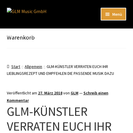
Zur
Zum
Menü
Navigation
Inhalt
springen
springen
Unterm
Unser Katalog
öffnen
Hier sind unsere Neuigkeiten zu hören: Spotify
Warenkorb
Playlists
Unterm
About
öffnen
Start
Allgemein
GLM-KÜNSTLER VERRATEN EUCH IHR
LIEBLINGSREZEPT UND EMPFEHLEN DIE PASSENDE MUSIK DAZU
EN
Veröffentlicht am
27. März 2018
von
GLM
—
Schreib einen
Kommentar
GLM-KÜNSTLER
VERRATEN EUCH IHR