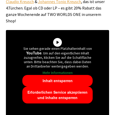
Claudio Kreusch
&
Johannes Tonio Kreusch
, das ist unser
4.Türchen. Egal ob CD oder LP – es gibt 20% Rabatt das
ganze Wochenende auf TWO WORLDS ONE in unserem
Shop!
Sie sehen gerade einen Platzhalterinhalt von
YouTube
. Um auf den eigentlichen Inhalt
zuzugreifen, klicken Sie auf die Schaltfläche
unten. Bitte beachten Sie, dass dabei Daten
an Drittanbieter weitergegeben werden.
Mehr Informationen
Inhalt entsperren
Erforderlichen Service akzeptieren
und Inhalte entsperren