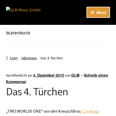
Zur
Zum
Menü
Navigation
Inhalt
springen
springen
Unter
Unser Katalog
öffnen
Hier sind unsere Neuigkeiten zu hören: Spotify
Warenkorb
Playlists
Unter
About
öffnen
Start
Allgemein
Das 4. Türchen
EN
4. Dezember 2015
GLM
Schreib einen
Veröffentlicht am
von
—
Kommentar
Das 4. Türchen
„TWO WORLDS ONE“ von den KreuschBros.
Cornelius