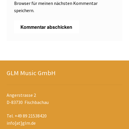
Browser für meinen nächsten Kommentar
speichern.
GLM Music GmbH
Angerstrasse 2
D-83730 Fischbachau
Tel. +49 89 21538420
info[at]glm.de