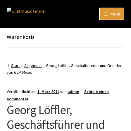
Zur
Zum
Menü
Navigation
Inhalt
springen
springen
Unterm
Unser Katalog
öffnen
Hier sind unsere Neuigkeiten zu hören: Spotify
Warenkorb
Playlists
Unterm
About
öffnen
Start
Allgemein
Georg Löffler, Geschäftsführer und Gründer
von GLM Music
EN
Veröffentlicht am
1. März 2014
von
admin
—
Schreib einen
Kommentar
Georg Löffler,
Geschäftsführer und