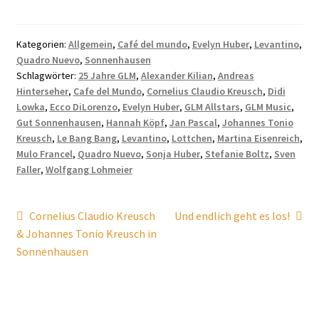
Kategorien:
Allgemein
,
Café del mundo
,
Evelyn Huber
,
Levantino
,
Quadro Nuevo
,
Sonnenhausen
Schlagwörter:
25 Jahre GLM
,
Alexander Kilian
,
Andreas
Hinterseher
,
Cafe del Mundo
,
Cornelius Claudio Kreusch
,
Didi
Lowka
,
Ecco DiLorenzo
,
Evelyn Huber
,
GLM Allstars
,
GLM Music
,
Gut Sonnenhausen
,
Hannah Köpf
,
Jan Pascal
,
Johannes Tonio
Kreusch
,
Le Bang Bang
,
Levantino
,
Lottchen
,
Martina Eisenreich
,
Mulo Francel
,
Quadro Nuevo
,
Sonja Huber
,
Stefanie Boltz
,
Sven
Faller
,
Wolfgang Lohmeier
Beitragsnavigation
Vorheriger
Nächster
Cornelius Claudio Kreusch
Und endlich geht es los!
Beitrag:
Beitrag:
& Johannes Tonio Kreusch in
Sonnenhausen