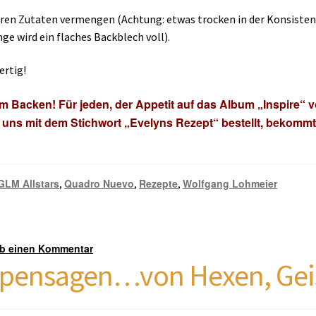
deren Zutaten vermengen (Achtung: etwas trocken in der Konsistenz
e wird ein flaches Backblech voll).
ertig!
 Backen! Für jeden, der Appetit auf das Album „Inspire“
i uns mit dem Stichwort „Evelyns Rezept“ bestellt, bekommt
GLM Allstars
Quadro Nuevo
Rezepte
Wolfgang Lohmeier
,
,
,
ib einen Kommentar
pensagen…von Hexen, Geis