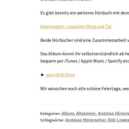
Es gibt bereits ein weiteres Hörbuch mit de
Alpensagen – zwischen Berg und Tal
Beide Hörbücher sind eine Zusammenarbeit v
Das Album könnt ihr selbstverständlich ab he
bequem per iTunes / Apple Music / Spotify e
►
zum GLM Shop
Wir wünschen euch alle schöne Feiertage, wer
Album
Allgemein
Andreas Hinter
Kategorien:
,
,
Andreas Hinterseher
Didi Lowk
Schlagwörter:
,