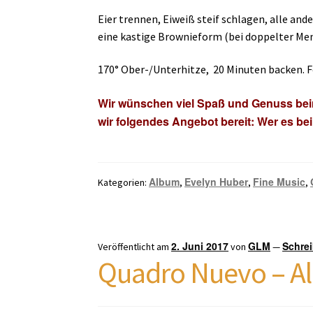
Eier trennen, Eiweiß steif schlagen, alle an
eine kastige Brownieform (bei doppelter Meng
170° Ober-/Unterhitze, 20 Minuten backen. F
Wir wünschen viel Spaß und Genuss beim
wir folgendes Angebot bereit: Wer es be
Album
Evelyn Huber
Fine Music
Kategorien:
,
,
,
2. Juni 2017
GLM
Schre
Veröffentlicht am
von
—
Quadro Nuevo – Al