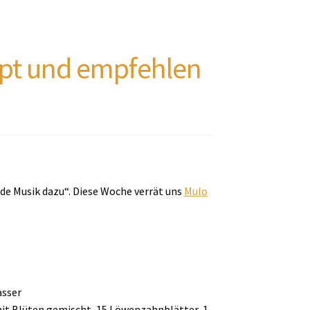
ept und empfehlen
de Musik dazu“. Diese Woche verrät uns
Mulo
asser
 mit Blüten gemischt, 15 Löwenzahnblätter, 1