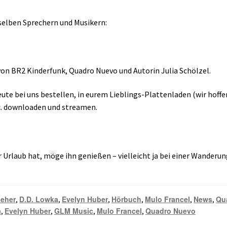
nselben Sprechern und Musikern:
on BR2 Kinderfunk, Quadro Nuevo und Autorin Julia Schölzel.
ute bei uns bestellen, in eurem Lieblings-Plattenladen (wir hoff
tc. downloaden und streamen.
 Urlaub hat, möge ihn genießen – vielleicht ja bei einer Wanderung
seher
D.D. Lowka
Evelyn Huber
Hörbuch
Mulo Francel
News
Qu
,
,
,
,
,
,
a
Evelyn Huber
GLM Music
Mulo Francel
Quadro Nuevo
,
,
,
,